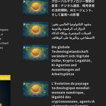
グローバルテクノロジー情勢の
変革：デジタル通貨、暗号資産
の法的規制、AIエージェント、
そして雇用への影響
مشهد التكنولوجيا العالمي يتغير:
الدولارات الرقمية، وقانونية
anques
العملات المشفرة، ووكلاء الذكاء
 Le
الاصطناعي، وتأثيرها على الوظائف
e
citant
Die globale
les
Technologielandschaft
verändert sich: Digitale
Dollar, Krypto-Legalität,
KI-Agenten und
Auswirkungen auf
Arbeitsplätze
Español
L’évolution du paysage
technologique mondial :
monnaie numérique,
légalité des
cryptomonnaies, agents IA
et impacts sur l’emploi