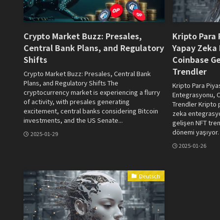
Crypto Market Buzz: Presales,
Kripto Para
Central Bank Plans, and Regulatory
Yapay Zeka 
Shifts
Coinbase Ge
Trendler
Crypto Market Buzz: Presales, Central Bank
Plans, and Regulatory Shifts The
Kripto Para Piy
cryptocurrency market is experiencing a flurry
Entegrasyonu, C
of activity, with presales generating
Trendler Kripto 
excitement, central banks considering Bitcoin
zeka entegrasyo
investments, and the US Senate...
gelişen NFT tren
dönemi yaşıyor. 
2025-01-29
2025-01-26
Deutsch