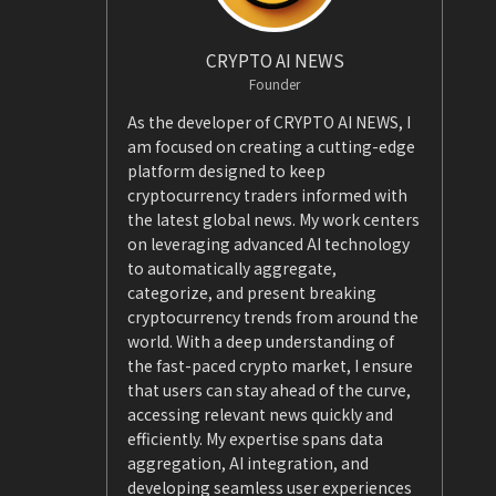
CRYPTO AI NEWS
Founder
As the developer of CRYPTO AI NEWS, I
am focused on creating a cutting-edge
platform designed to keep
cryptocurrency traders informed with
the latest global news. My work centers
on leveraging advanced AI technology
to automatically aggregate,
categorize, and present breaking
cryptocurrency trends from around the
world. With a deep understanding of
the fast-paced crypto market, I ensure
that users can stay ahead of the curve,
accessing relevant news quickly and
efficiently. My expertise spans data
aggregation, AI integration, and
developing seamless user experiences