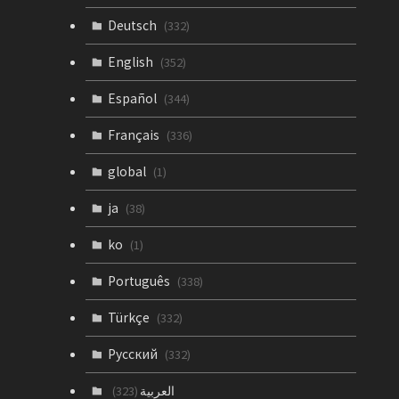
Deutsch
(332)
English
(352)
Español
(344)
Français
(336)
global
(1)
ja
(38)
ko
(1)
Português
(338)
Türkçe
(332)
Русский
(332)
العربية
(323)