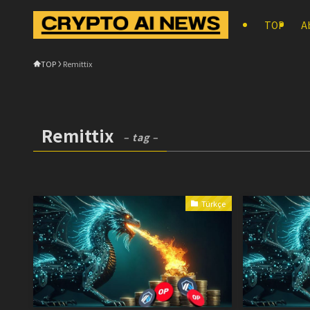
TOP
A
TOP
Remittix
Remittix
– tag –
Türkçe