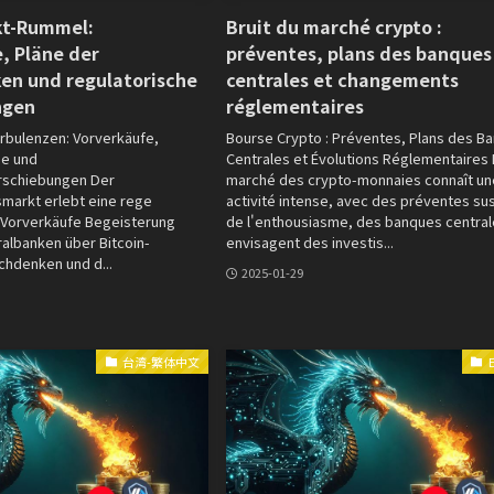
kt-Rummel:
Bruit du marché crypto :
, Pläne der
préventes, plans des banques
en und regulatorische
centrales et changements
ngen
réglementaires
rbulenzen: Vorverkäufe,
Bourse Crypto : Préventes, Plans des B
ne und
Centrales et Évolutions Réglementaires
rschiebungen Der
marché des crypto-monnaies connaît un
markt erlebt eine rege
activité intense, avec des préventes sus
i Vorverkäufe Begeisterung
de l'enthousiasme, des banques centra
albanken über Bitcoin-
envisagent des investis...
chdenken und d...
2025-01-29
台湾-繁体中文