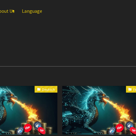
bout Us
Language
Deutsch
F