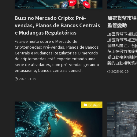
Buzz no Mercado Cripto: Pré-
加密貨幣市場
vendas, Planos de Bancos Centrais
監管變動
e Mudanças Regulatórias
加密貨幣市場動
加密貨幣市場正
Fala-se muito sobre o Mercado de
發熱烈關注，各
Criptomoedas: Pré-vendas, Planos de Bancos
院正在努力規範數位
Centrais e Mudanças Regulatórias O mercado
受自動複利機制推動
de criptomoedas está experimentando uma
新的自動複利質押.
série de atividades, com pré-vendas gerando
entusiasmo, bancos centrais consid...
2025-01-29
2025-01-29
English