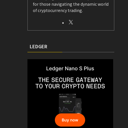
for those navigating the dynamic world
of cryptocurrency trading.
LEDGER