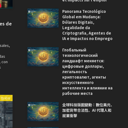
Panorama Tecnológico
Global em Mudança:
Dólares Digitais,
nes de
Legalidade da
Criptografia, Agentes de
IA e Impactos no Emprego
sales,
Глобальный
технологический
das
ландшафт меняется:
, con
цифровые доллары,
s
легальность
криптовалют, агенты
искусственного
интеллекта и влияние на
рабочие места
한국어
全球科技版圖變動：數位美元、
加密貨幣合法性、AI 代理人和
就業衝擊