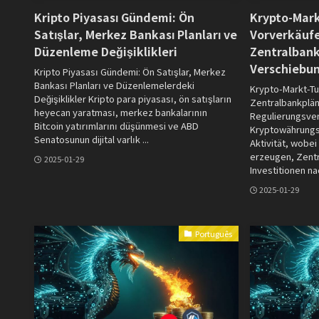
Kripto Piyasası Gündemi: Ön
Krypto-Mar
Satışlar, Merkez Bankası Planları ve
Vorverkäufe
Düzenleme Değişiklikleri
Zentralbank
Verschiebu
Kripto Piyasası Gündemi: Ön Satışlar, Merkez
Bankası Planları ve Düzenlemelerdeki
Krypto-Markt-Tu
Değişiklikler Kripto para piyasası, ön satışların
Zentralbankplä
heyecan yaratması, merkez bankalarının
Regulierungsve
Bitcoin yatırımlarını düşünmesi ve ABD
Kryptowährungs
Senatosunun dijital varlık ...
Aktivität, wobe
erzeugen, Zentr
2025-01-29
Investitionen na
2025-01-29
Português