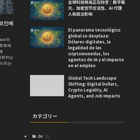
全球科技格局正在转变：数字美
元、加密货币合法性、AI 代理
人和就业影响
 코인베
El panorama tecnológico
global se desplaza:
ase의
Dólares digitales, la
암호화폐
legalidad de las
폐
criptomonedas, los
 변화하는
agentes de IA y el impacto
데이트는
en el empleo
Global Tech Landscape
Shifting: Digital Dollars,
Crypto Legality, AI
Agents, and Job Impacts
カテゴリー
de
(1)