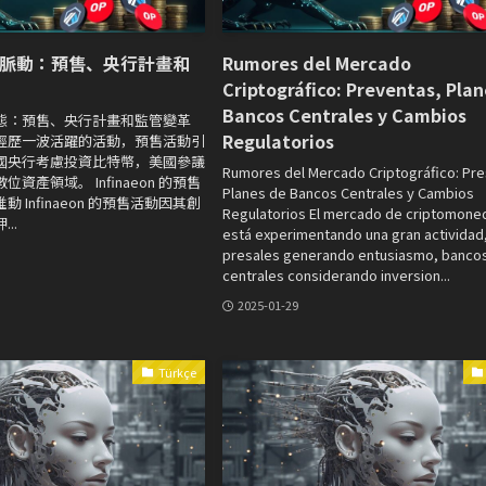
脈動：預售、央行計畫和
Rumores del Mercado
Criptográfico: Preventas, Pla
Bancos Centrales y Cambios
態：預售、央行計畫和監管變革
Regulatorios
經歷一波活躍的活動，預售活動引
國央行考慮投資比特幣，美國參議
Rumores del Mercado Criptográfico: Pre
資產領域。 Infinaeon 的預售
Planes de Bancos Centrales y Cambios
 Infinaeon 的預售活動因其創
Regulatorios El mercado de criptomone
..
está experimentando una gran actividad
presales generando entusiasmo, banco
centrales considerando inversion...
2025-01-29
Türkçe