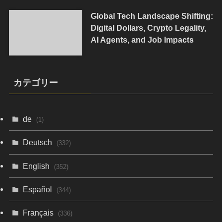
Global Tech Landscape Shifting:
Digital Dollars, Crypto Legality,
AI Agents, and Job Impacts
カテゴリー
de
(1)
Deutsch
(332)
English
(352)
Español
(344)
Français
(336)