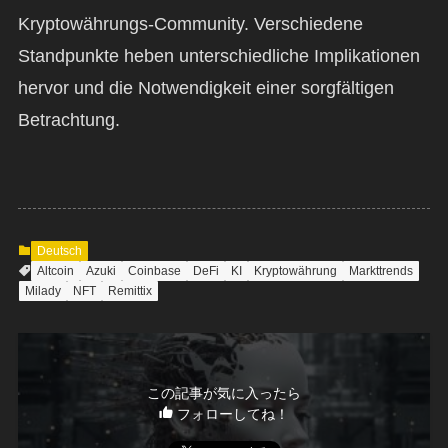
Kryptowährungs-Community. Verschiedene
Standpunkte heben unterschiedliche Implikationen
hervor und die Notwendigkeit einer sorgfältigen
Betrachtung.
Deutsch
Altcoin
Azuki
Coinbase
DeFi
KI
Kryptowährung
Markttrends
Milady
NFT
Remittix
この記事が気に入ったら
フォローしてね！