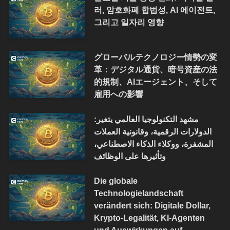
러, 암호화폐 합법성, AI 에이전트,
그리고 일자리 영향
グローバルテクノロジー情勢の変
革：デジタル通貨、暗号資産の法
的規制、AIエージェント、そして
雇用への影響
مشهد التكنولوجيا العالمي يتغير:
الدولارات الرقمية، وقانونية العملات
المشفرة، ووكلاء الذكاء الاصطناعي،
وتأثيرها على الوظائف
Die globale
Technologielandschaft
verändert sich: Digitale Dollar,
Krypto-Legalität, KI-Agenten
und Auswirkungen auf