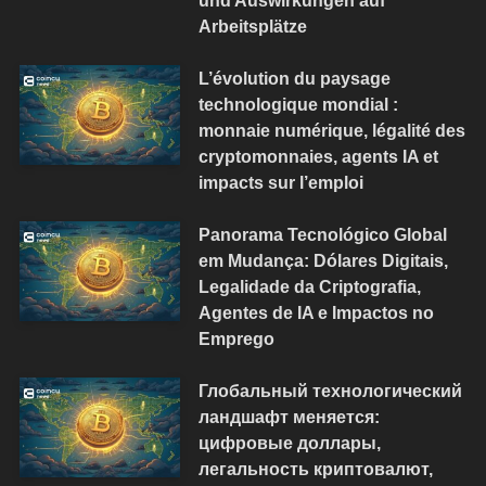
Arbeitsplätze
L’évolution du paysage
technologique mondial :
monnaie numérique, légalité des
cryptomonnaies, agents IA et
impacts sur l’emploi
Panorama Tecnológico Global
em Mudança: Dólares Digitais,
Legalidade da Criptografia,
Agentes de IA e Impactos no
Emprego
Глобальный технологический
ландшафт меняется:
цифровые доллары,
легальность криптовалют,