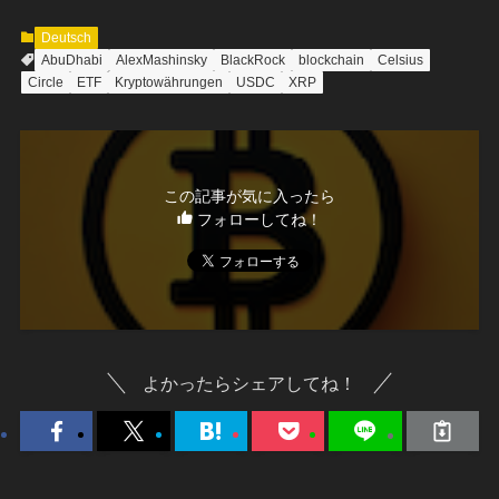
Deutsch
AbuDhabi
AlexMashinsky
BlackRock
blockchain
Celsius
Circle
ETF
Kryptowährungen
USDC
XRP
この記事が気に入ったら
フォローしてね！
よかったらシェアしてね！