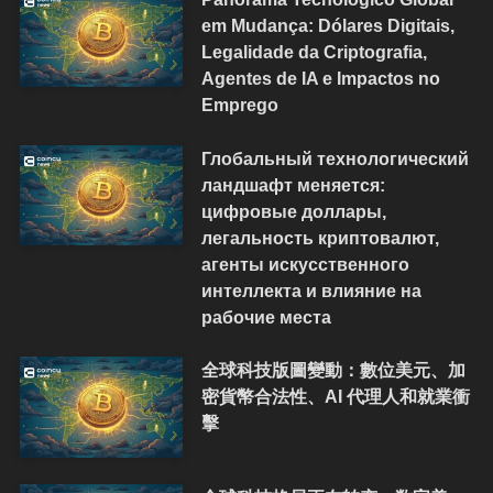
em Mudança: Dólares Digitais,
Legalidade da Criptografia,
Agentes de IA e Impactos no
Emprego
Глобальный технологический
ландшафт меняется:
цифровые доллары,
легальность криптовалют,
агенты искусственного
интеллекта и влияние на
рабочие места
全球科技版圖變動：數位美元、加
密貨幣合法性、AI 代理人和就業衝
擊