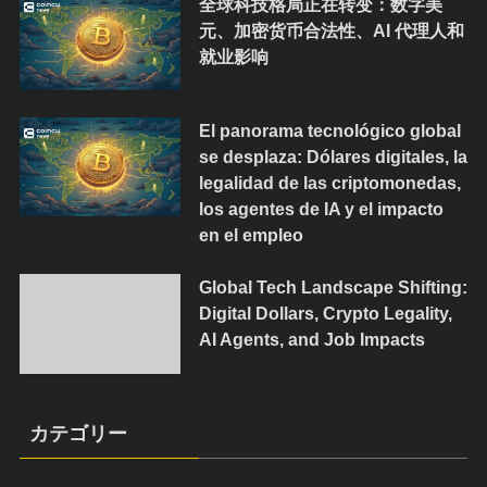
全球科技格局正在转变：数字美
元、加密货币合法性、AI 代理人和
就业影响
El panorama tecnológico global
se desplaza: Dólares digitales, la
legalidad de las criptomonedas,
los agentes de IA y el impacto
en el empleo
Global Tech Landscape Shifting:
Digital Dollars, Crypto Legality,
AI Agents, and Job Impacts
カテゴリー