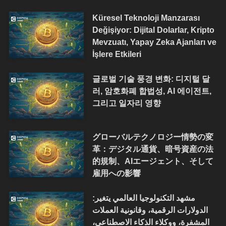
Küresel Teknoloji Manzarası
Değişiyor: Dijital Dolarlar, Kripto
Mevzuatı, Yapay Zeka Ajanları ve
İşlere Etkileri
글로벌 기술 풍경 변화: 디지털 달
러, 암호화폐 합법성, AI 에이전트,
그리고 일자리 영향
グローバルテクノロジー情勢の変
革：デジタル通貨、暗号資産の法
的規制、AIエージェント、そして
雇用への影響
مشهد التكنولوجيا العالمي يتغير:
الدولارات الرقمية، وقانونية العملات
المشفرة، ووكلاء الذكاء الاصطناعي،