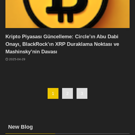
Kripto Piyasası Güncelleme: Circle’ın Abu Dabi
Onayı, BlackRock’ın XRP Duraklama Noktası ve
Mashinsky’nin Davası
2025-04-29
1
2
3
New Blog