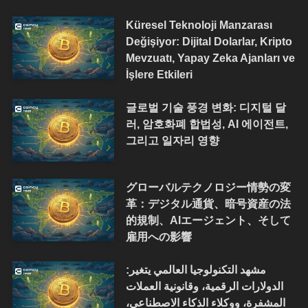
Küresel Teknoloji Manzarası
Değişiyor: Dijital Dolarlar, Kripto
Mevzuatı, Yapay Zeka Ajanları ve
İşlere Etkileri
글로벌 기술 풍경 변화: 디지털 달
러, 암호화폐 합법성, AI 에이전트,
그리고 일자리 영향
グローバルテクノロジー情勢の変
革：デジタル通貨、暗号資産の法
的規制、AIエージェント、そして
雇用への影響
مشهد التكنولوجيا العالمي يتغير:
الدولارات الرقمية، وقانونية العملات
المشفرة، ووكلاء الذكاء الاصطناعي،