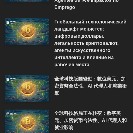
Agentes de IA e Impactos no
Emprego
Глобальный технологический
ландшафт меняется:
цифровые доллары,
легальность криптовалют,
агенты искусственного
интеллекта и влияние на
рабочие места
全球科技版圖變動：數位美元、加
密貨幣合法性、AI 代理人和就業衝
擊
全球科技格局正在转变：数字美
元、加密货币合法性、AI 代理人和
就业影响