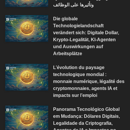
وتأثيرها على الوظائف
Die globale
Technologielandschaft
verändert sich: Digitale Dollar,
Krypto-Legalität, KI-Agenten
und Auswirkungen auf
Arbeitsplätze
L’évolution du paysage
technologique mondial :
monnaie numérique, légalité des
cryptomonnaies, agents IA et
impacts sur l’emploi
Panorama Tecnológico Global
em Mudança: Dólares Digitais,
Legalidade da Criptografia,