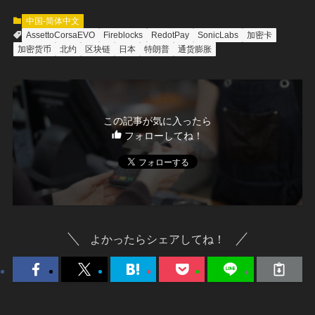
中国-简体中文
AssettoCorsaEVO
Fireblocks
RedotPay
SonicLabs
加密卡
加密货币
北约
区块链
日本
特朗普
通货膨胀
この記事が気に入ったら
フォローしてね！
よかったらシェアしてね！