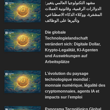
مشهد التكنولوجيا العالمي يتغير:
الدولارات الرقمية، وقانونية العملات
المشفرة، ووكلاء الذكاء الاصطناعي،
وتأثيرها على الوظائف
Die globale
Technologielandschaft
verändert sich: Digitale Dollar,
Krypto-Legalität, KI-Agenten
und Auswirkungen auf
Arbeitsplätze
L’évolution du paysage
technologique mondial :
monnaie numérique, légalité des
cryptomonnaies, agents IA et
impacts sur l’emploi
Panorama Tecnológico Global