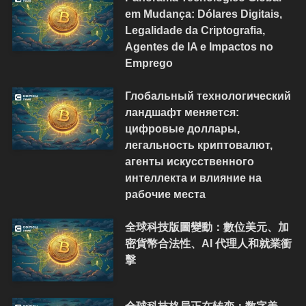
em Mudança: Dólares Digitais,
Legalidade da Criptografia,
Agentes de IA e Impactos no
Emprego
Глобальный технологический
ландшафт меняется:
цифровые доллары,
легальность криптовалют,
агенты искусственного
интеллекта и влияние на
рабочие места
全球科技版圖變動：數位美元、加
密貨幣合法性、AI 代理人和就業衝
擊
全球科技格局正在转变：数字美