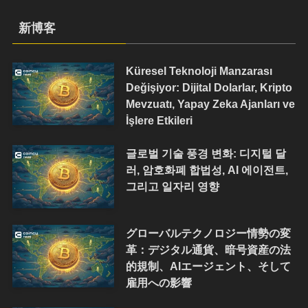
新博客
Küresel Teknoloji Manzarası
Değişiyor: Dijital Dolarlar, Kripto
Mevzuatı, Yapay Zeka Ajanları ve
İşlere Etkileri
글로벌 기술 풍경 변화: 디지털 달
러, 암호화폐 합법성, AI 에이전트,
그리고 일자리 영향
グローバルテクノロジー情勢の変
革：デジタル通貨、暗号資産の法
的規制、AIエージェント、そして
雇用への影響