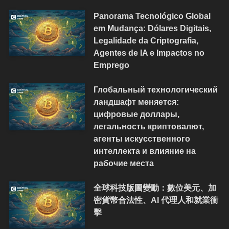
Panorama Tecnológico Global
em Mudança: Dólares Digitais,
Legalidade da Criptografia,
Agentes de IA e Impactos no
Emprego
Глобальный технологический
ландшафт меняется:
цифровые доллары,
легальность криптовалют,
агенты искусственного
интеллекта и влияние на
рабочие места
全球科技版圖變動：數位美元、加
密貨幣合法性、AI 代理人和就業衝
擊