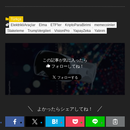
Türkçe
ElektrikliAraçlar
Elma
ETF'ler
KriptoParaBirimi
memecoinler
Stakeleme
TrumpVergileri
VisionPro
YapayZeka
Yatırım
この記事が気に入ったら
フォローしてね！
よかったらシェアしてね！