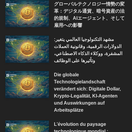
グローバルテクノロジー情勢の変
革：デジタル通貨、暗号資産の法
的規制、AIエージェント、そして
雇用への影響
مشهد التكنولوجيا العالمي يتغير:
الدولارات الرقمية، وقانونية العملات
المشفرة، ووكلاء الذكاء الاصطناعي،
وتأثيرها على الوظائف
Die globale
Technologielandschaft
verändert sich: Digitale Dollar,
Krypto-Legalität, KI-Agenten
und Auswirkungen auf
Arbeitsplätze
L’évolution du paysage
technologique mondial :