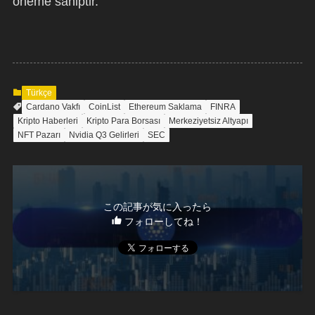
öneme sahiptir.
Türkçe
Cardano Vakfı
CoinList
Ethereum Saklama
FINRA
Kripto Haberleri
Kripto Para Borsası
Merkeziyetsiz Altyapı
NFT Pazarı
Nvidia Q3 Gelirleri
SEC
この記事が気に入ったら
フォローしてね！