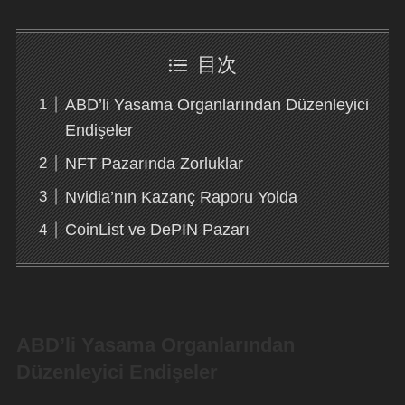
目次
ABD’li Yasama Organlarından Düzenleyici
Endişeler
NFT Pazarında Zorluklar
Nvidia’nın Kazanç Raporu Yolda
CoinList ve DePIN Pazarı
ABD’li Yasama Organlarından
Düzenleyici Endişeler