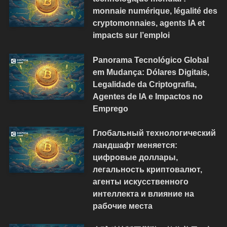
monnaie numérique, légalité des
cryptomonnaies, agents IA et
impacts sur l’emploi
Panorama Tecnológico Global
em Mudança: Dólares Digitais,
Legalidade da Criptografia,
Agentes de IA e Impactos no
Emprego
Глобальный технологический
ландшафт меняется:
цифровые доллары,
легальность криптовалют,
агенты искусственного
интеллекта и влияние на
рабочие места