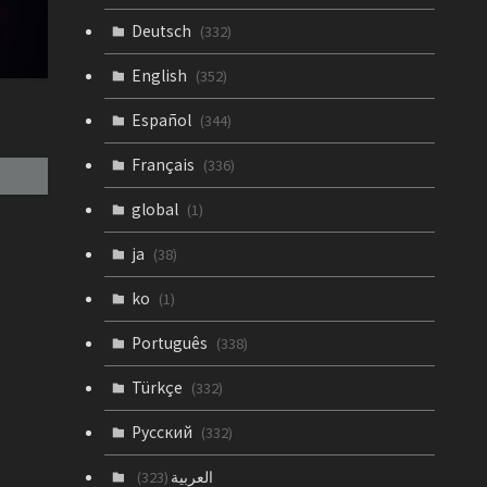
Deutsch
(332)
English
(352)
Español
(344)
Français
(336)
global
(1)
ja
(38)
ko
(1)
Português
(338)
Türkçe
(332)
Русский
(332)
العربية
(323)