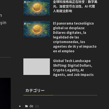
全球科技格局正在转变：数字美
元、加密货币合法性、AI 代理
人和就业影响
n
işin
El panorama tecnológico
global se desplaza:
Dólares digitales, la
legalidad de las
criptomonedas, los
agentes de IA y el impacto
en el empleo
Global Tech Landscape
Shifting: Digital Dollars,
Crypto Legality, AI
Agents, and Job Impacts
カテゴリー
de
(1)