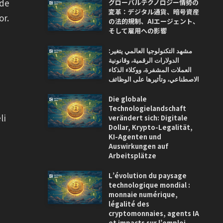
nde
グローバルテクノロジー情勢の
変革：デジタル通貨、暗号資産
or.
の法的規制、AIエージェント、
そして雇用への影響
مشهد التكنولوجيا العالمي يتغير:
الدولارات الرقمية، وقانونية
العملات المشفرة، ووكلاء الذكاء
الاصطناعي، وتأثيرها على الوظائف
Die globale
Technologielandschaft
li
verändert sich: Digitale
Dollar, Krypto-Legalität,
KI-Agenten und
Auswirkungen auf
Arbeitsplätze
L’évolution du paysage
technologique mondial :
monnaie numérique,
légalité des
cryptomonnaies, agents IA
et impacts sur l’emploi