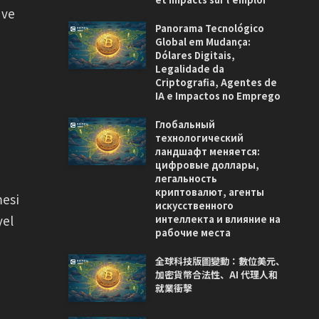
 ve
Panorama Tecnológico
Global em Mudança:
Dólares Digitais,
Legalidade da
Criptografia, Agentes de
IA e Impactos no Emprego
Глобальный
технологический
ландшафт меняется:
цифровые доллары,
легальность
криптовалют, агенты
mesi
искусственного
yel
интеллекта и влияние на
рабочие места
全球科技版圖變動：數位美元、
加密貨幣合法性、AI 代理人和
就業衝擊