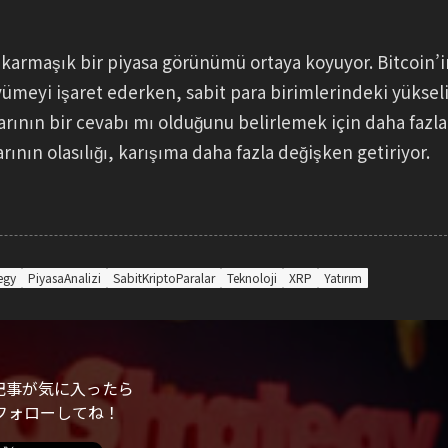
, karmaşık bir piyasa görünümü ortaya koyuyor. Bitcoin’i
meyi işaret ederken, sabit para birimlerindeki yüksel
arının bir cevabı mı olduğunu belirlemek için daha fazla
ının olasılığı, karışıma daha fazla değişken getiriyor.
egy
PiyasaAnalizi
SabitKriptoParalar
Teknoloji
XRP
Yatırım
記事が気に入ったら
フォローしてね！