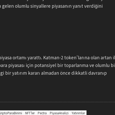
elen olumlu sinyallere piyasanın yanıt verdiğini
asa ortamı yarattı. Katman-2 token’larına olan artan il
 para piyasası için potansiyel bir toparlanma ve olumlu bi
gi bir yatırım kararı almadan önce dikkatli davranıp
KriptoParaBirimi
NFT'ler
Pectra
PiyasaAnalizi
Yatırımlar