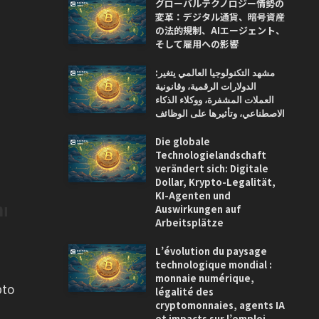
グローバルテクノロジー情勢の
変革：デジタル通貨、暗号資産
の法的規制、AIエージェント、
そして雇用への影響
مشهد التكنولوجيا العالمي يتغير:
الدولارات الرقمية، وقانونية
العملات المشفرة، ووكلاء الذكاء
الاصطناعي، وتأثيرها على الوظائف
Die globale
Technologielandschaft
verändert sich: Digitale
Dollar, Krypto-Legalität,
KI-Agenten und
nı
Auswirkungen auf
Arbeitsplätze
L’évolution du paysage
technologique mondial :
monnaie numérique,
pto
légalité des
cryptomonnaies, agents IA
et impacts sur l’emploi