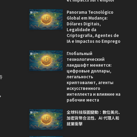
Panorama Tecnológico
Global em Mudança:
Dólares Digitais,
Legalidade da
Criptografia, Agentes de
IA e Impactos no Emprego
Глобальный
технологический
ландшафт меняется:
цифровые доллары,
ş
легальность
криптовалют, агенты
искусственного
,
интеллекта и влияние на
рабочие места
全球科技版圖變動：數位美元、
加密貨幣合法性、AI 代理人和
就業衝擊