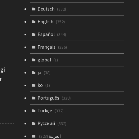
Deutsch
(332)
English
(352)
Español
(344)
Français
(336)
global
(1)
gi
ja
(38)
r
ko
(1)
Português
(338)
Türkçe
(332)
Русский
(332)
العربية
(323)