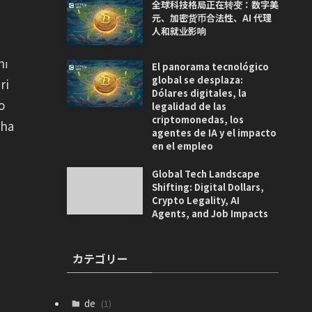
全球科技格局正在转变：数字美
元、加密货币合法性、AI 代理
人和就业影响
nı
El panorama tecnológico
global se desplaza:
ri
Dólares digitales, la
o
legalidad de las
criptomonedas, los
aha
agentes de IA y el impacto
en el empleo
Global Tech Landscape
Shifting: Digital Dollars,
Crypto Legality, AI
Agents, and Job Impacts
カテゴリー
de
(1)