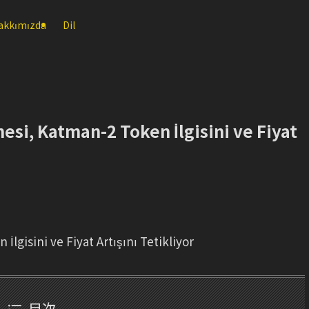
akkımızda
Dil
si, Katman-2 Token İlgisini ve Fiyat
gisini ve Fiyat Artışını Tetikliyor
目次