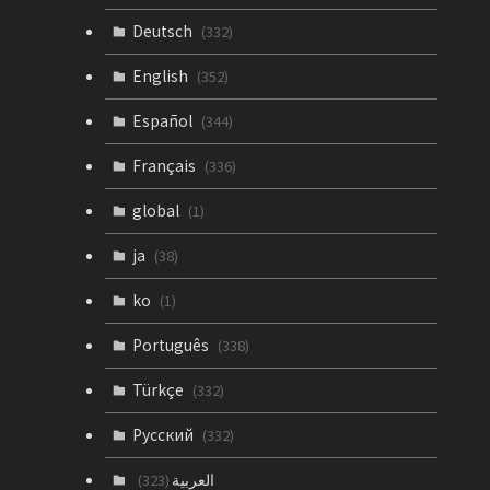
Deutsch
(332)
English
(352)
Español
(344)
Français
(336)
global
(1)
ja
(38)
ko
(1)
Português
(338)
Türkçe
(332)
Русский
(332)
العربية
(323)