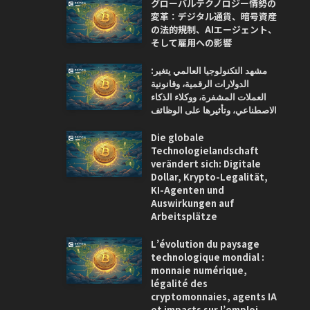
グローバルテクノロジー情勢の
変革：デジタル通貨、暗号資産
の法的規制、AIエージェント、
そして雇用への影響
مشهد التكنولوجيا العالمي يتغير:
الدولارات الرقمية، وقانونية
العملات المشفرة، ووكلاء الذكاء
الاصطناعي، وتأثيرها على الوظائف
Die globale
Technologielandschaft
verändert sich: Digitale
Dollar, Krypto-Legalität,
KI-Agenten und
Auswirkungen auf
Arbeitsplätze
L’évolution du paysage
technologique mondial :
monnaie numérique,
légalité des
cryptomonnaies, agents IA
et impacts sur l’emploi