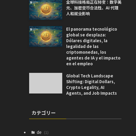
全球科技格局正在转变：数字美
元、加密货币合法性、AI 代理
人和就业影响
El panorama tecnológico
global se desplaza:
Dólares digitales, la
legalidad de las
criptomonedas, los
agentes de IA y el impacto
en el empleo
Global Tech Landscape
Shifting: Digital Dollars,
Crypto Legality, AI
Agents, and Job Impacts
カテゴリー
de
(1)