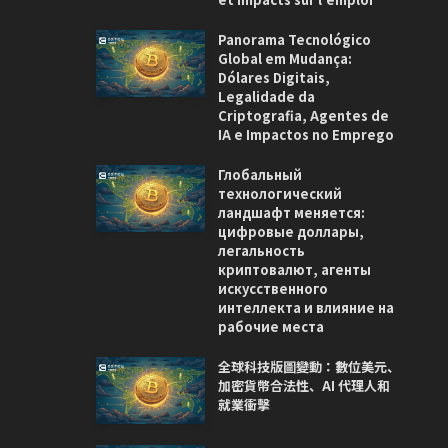
Panorama Tecnológico
Global em Mudança:
Dólares Digitais,
Legalidade da
Criptografia, Agentes de
IA e Impactos no Emprego
Глобальный
технологический
ландшафт меняется:
цифровые доллары,
легальность
криптовалют, агенты
искусственного
интеллекта и влияние на
рабочие места
全球科技版圖變動：數位美元、
加密貨幣合法性、AI 代理人和
就業衝擊