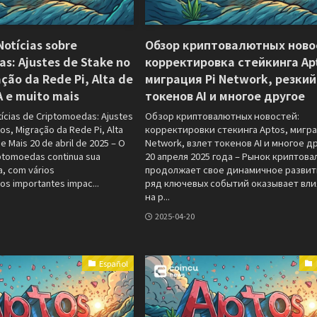
otícias sobre
Обзор криптовалютных ново
s: Ajustes de Stake no
корректировка стейкинга Ap
ação da Rede Pi, Alta de
миграция Pi Network, резкий
A e muito mais
токенов AI и многое другое
cias de Criptomoedas: Ajustes
Обзор криптовалютных новостей:
os, Migração da Rede Pi, Alta
корректировки стекинга Aptos, мигра
e Mais 20 de abril de 2025 – O
Network, взлет токенов AI и многое д
ptomoedas continua sua
20 апреля 2025 года – Рынок криптов
a, com vários
продолжает свое динамичное развит
s importantes impac...
ряд ключевых событий оказывает вл
на р...
2025-04-20
Español