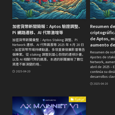
加密貨幣新聞簡報：Aptos 驗證調整、
Resumen de 
Pi 網路遷移、AI 代幣激增等
criptográfic
de Aptos, m
加密貨幣新聞彙整：Aptos Staking 調整、Pi
aumento de 
Network 遷移、AI 代幣飆漲等 2025 年 4 月 20 日
– 加密貨幣市場持續動盪，多項重要發展影響著各
Resumen de not
個專案。從 staking 調整到雄心勃勃的遷移計畫，
Ajustes de stak
以及 AI 相關代幣的飆漲，本週的新聞展現了數位
Network, aument
資產不斷演變的格...
abril de 2025 –
continúa su diná
2025-04-20
desarrollos clave
2025-04-20
Türkçe