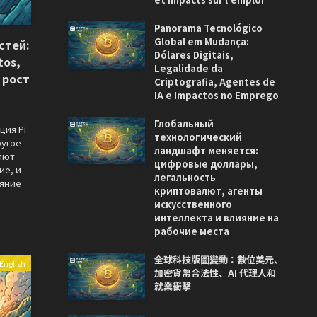
Panorama Tecnológico
Global em Mudança:
стей:
Dólares Digitais,
tos,
Legalidade da
 рост
Criptografia, Agentes de
IA e Impactos no Emprego
Глобальный
ция Pi
технологический
ругое
ландшафт меняется:
алют
цифровые доллары,
ие, и
легальность
ияние
криптовалют, агенты
искусственного
интеллекта и влияние на
рабочие места
全球科技版圖變動：數位美元、
English
加密貨幣合法性、AI 代理人和
就業衝擊