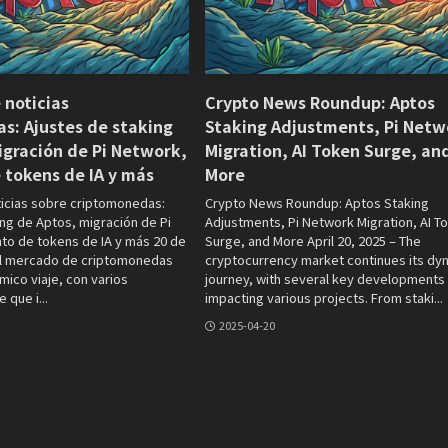
noticias
Crypto News Roundup: Aptos
as: Ajustes de staking
Staking Adjustments, Pi Netw
igración de Pi Network,
Migration, AI Token Surge, an
tokens de IA y más
More
icias sobre criptomonedas:
Crypto News Roundup: Aptos Staking
ing de Aptos, migración de Pi
Adjustments, Pi Network Migration, AI T
o de tokens de IA y más 20 de
Surge, and More April 20, 2025 – The
 El mercado de criptomonedas
cryptocurrency market continues its dy
mico viaje, con varios
journey, with several key developments
 que i...
impacting various projects. From staki...
2025-04-20