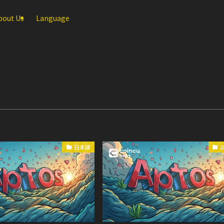
bout Us
Language
日本語
D