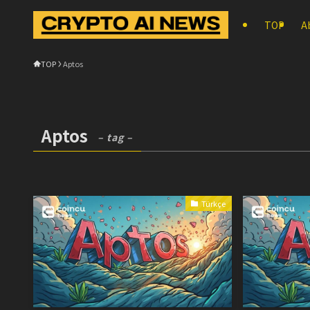
TOP
A
TOP
Aptos
Aptos
– tag –
Türkçe