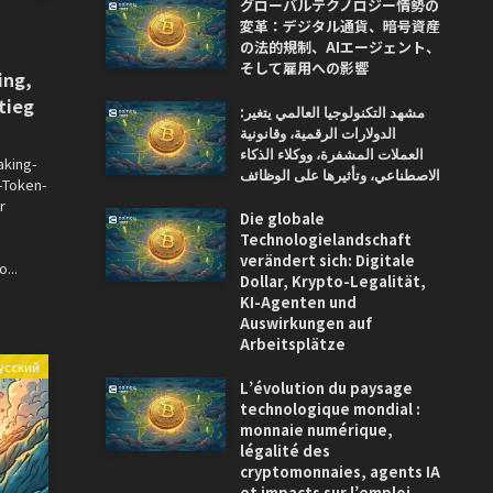
グローバルテクノロジー情勢の
変革：デジタル通貨、暗号資産
の法的規制、AIエージェント、
そして雇用への影響
ing,
tieg
مشهد التكنولوجيا العالمي يتغير:
الدولارات الرقمية، وقانونية
العملات المشفرة، ووكلاء الذكاء
aking-
الاصطناعي، وتأثيرها على الوظائف
-Token-
r
Die globale
Technologielandschaft
verändert sich: Digitale
...
Dollar, Krypto-Legalität,
KI-Agenten und
Auswirkungen auf
Arbeitsplätze
усский
L’évolution du paysage
technologique mondial :
monnaie numérique,
légalité des
cryptomonnaies, agents IA
et impacts sur l’emploi