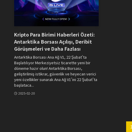
Kripto Para Birimi Haberleri Özeti:
Antarktika Borsası Açılışı, Deribit
Görüşmeleri ve Daha Fazlası
Antarktika Borsası Ana Ağ V1, 22 Şubat'ta
Başlatılıyor Merkeziyetsiz ticarette yeni bir
döneme hazır olun! Antarktika Borsası,
geliştirilmiş istikrar, güvenlik ve heyecan verici
yeni özellikler sunarak Ana Ağ V1'ini 22 Şubat'ta
başlataca...
2025-02-20