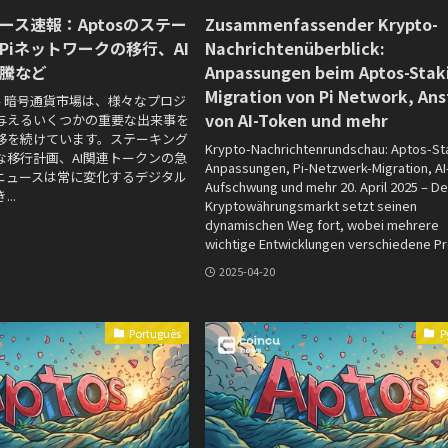
ース速報：Aptosのステー
Zusammenfassender Krypto-
Piネットワークの移行、AI
Nachrichtenüberblick:
騰など
Anpassungen beim Aptos-Stak
Migration von Pi Network, Ans
日 – 暗号通貨市場は、様々なプロジ
von AI-Token und mehr
与えるいくつかの重要な出来事を
移を続けています。ステーキング
Krypto-Nachrichtenrundschau: Aptos-St
な移行計画、AI関連トークンの急
Anpassungen, Pi-Netzwerk-Migration, AI
ニュースは常に変化するデジタル
Aufschwung und mehr 20. April 2025 – De
..
Kryptowährungsmarkt setzt seinen
dynamischen Weg fort, wobei mehrere
wichtige Entwicklungen verschiedene Pro
2025-04-20
Português
Р