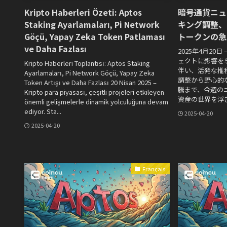
Kripto Haberleri Özeti: Aptos
暗号通貨ニュ
Staking Ayarlamaları, Pi Network
キング調整、
Göçü, Yapay Zeka Token Patlaması
トークンの急
ve Daha Fazlası
2025年4月20
ェクトに影響を
Kripto Haberleri Toplantısı: Aptos Staking
伴い、活発な推
Ayarlamaları, Pi Network Göçü, Yapay Zeka
調整から野心的
Token Artışı ve Daha Fazlası 20 Nisan 2025 –
騰まで、今週の
Kripto para piyasası, çeşitli projeleri etkileyen
資産の世界を浮き.
önemli gelişmelerle dinamik yolculuğuna devam
ediyor. Sta...
2025-04-20
2025-04-20
Français