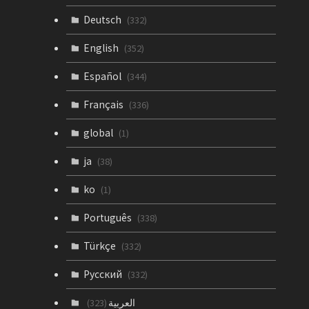
Deutsch
(332)
English
(352)
Español
(344)
Français
(336)
global
(1)
ja
(38)
ko
(1)
Português
(338)
Türkçe
(332)
Русский
(332)
العربية
(323)