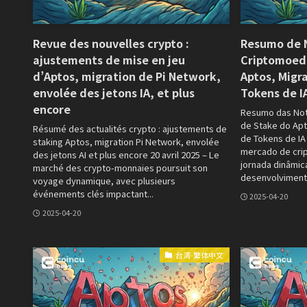
Revue des nouvelles crypto :
Resumo de N
ajustements de mise en jeu
Criptomoeda
d’Aptos, migration de Pi Network,
Aptos, Migr
envolée des jetons IA, et plus
Tokens de I
encore
Resumo das Notí
de Stake do Apt
Résumé des actualités crypto : ajustements de
de Tokens de IA 
staking Aptos, migration Pi Network, envolée
mercado de cri
des jetons AI et plus encore 20 avril 2025 – Le
jornada dinâmic
marché des crypto-monnaies poursuit son
desenvolvimento
voyage dynamique, avec plusieurs
événements clés impactant...
2025-04-20
2025-04-20
台湾-繁体中文