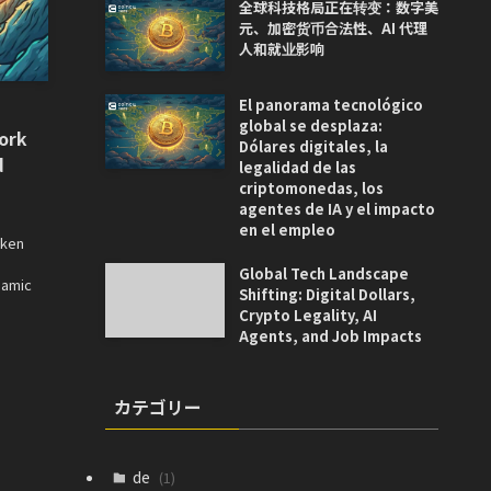
全球科技格局正在转变：数字美
元、加密货币合法性、AI 代理
人和就业影响
El panorama tecnológico
global se desplaza:
ork
Dólares digitales, la
d
legalidad de las
criptomonedas, los
agentes de IA y el impacto
en el empleo
oken
Global Tech Landscape
namic
Shifting: Digital Dollars,
Crypto Legality, AI
Agents, and Job Impacts
カテゴリー
de
(1)