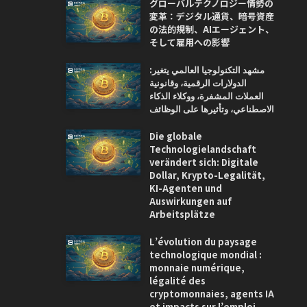
グローバルテクノロジー情勢の
変革：デジタル通貨、暗号資産
の法的規制、AIエージェント、
そして雇用への影響
مشهد التكنولوجيا العالمي يتغير:
الدولارات الرقمية، وقانونية
العملات المشفرة، ووكلاء الذكاء
الاصطناعي، وتأثيرها على الوظائف
Die globale
Technologielandschaft
verändert sich: Digitale
Dollar, Krypto-Legalität,
KI-Agenten und
Auswirkungen auf
Arbeitsplätze
L’évolution du paysage
technologique mondial :
monnaie numérique,
légalité des
cryptomonnaies, agents IA
et impacts sur l’emploi