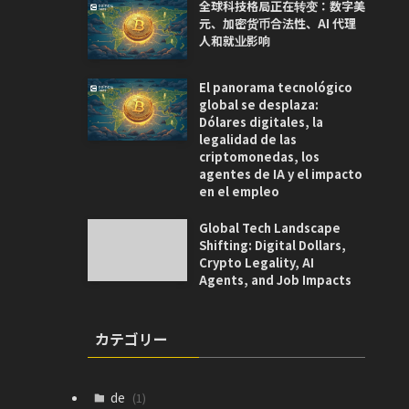
全球科技格局正在转变：数字美
元、加密货币合法性、AI 代理
人和就业影响
El panorama tecnológico
global se desplaza:
Dólares digitales, la
legalidad de las
criptomonedas, los
agentes de IA y el impacto
en el empleo
Global Tech Landscape
Shifting: Digital Dollars,
Crypto Legality, AI
Agents, and Job Impacts
カテゴリー
de
(1)