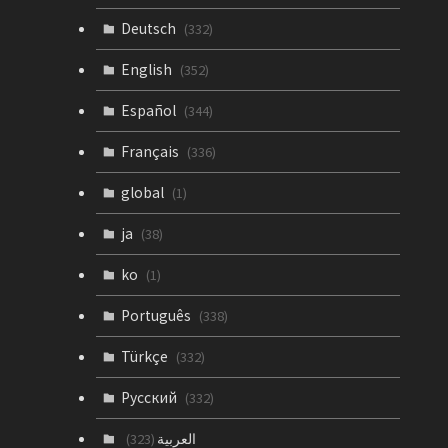
Deutsch
(332)
English
(352)
Español
(344)
Français
(336)
global
(1)
ja
(38)
ko
(1)
Português
(338)
Türkçe
(332)
Русский
(332)
العربية
(323)