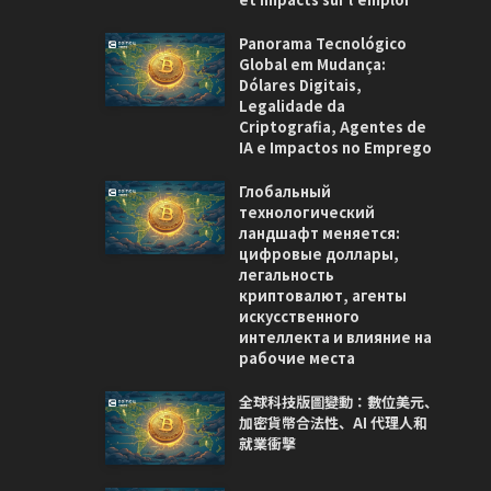
Panorama Tecnológico
Global em Mudança:
Dólares Digitais,
Legalidade da
Criptografia, Agentes de
IA e Impactos no Emprego
Глобальный
технологический
ландшафт меняется:
цифровые доллары,
легальность
криптовалют, агенты
искусственного
интеллекта и влияние на
рабочие места
全球科技版圖變動：數位美元、
加密貨幣合法性、AI 代理人和
就業衝擊