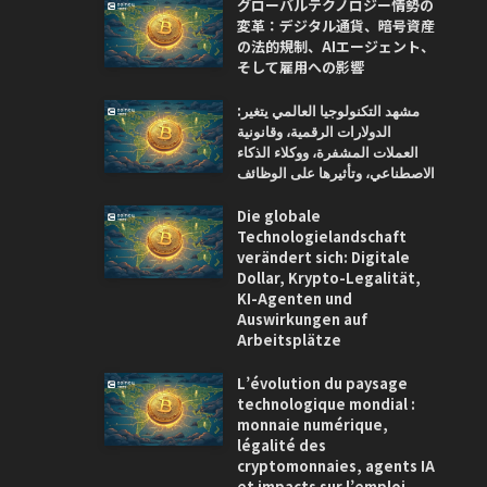
グローバルテクノロジー情勢の
変革：デジタル通貨、暗号資産
の法的規制、AIエージェント、
そして雇用への影響
مشهد التكنولوجيا العالمي يتغير:
الدولارات الرقمية، وقانونية
العملات المشفرة، ووكلاء الذكاء
الاصطناعي، وتأثيرها على الوظائف
Die globale
Technologielandschaft
verändert sich: Digitale
Dollar, Krypto-Legalität,
KI-Agenten und
Auswirkungen auf
Arbeitsplätze
L’évolution du paysage
technologique mondial :
monnaie numérique,
légalité des
cryptomonnaies, agents IA
et impacts sur l’emploi