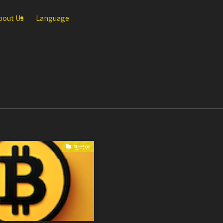
bout Us
Language
한국어