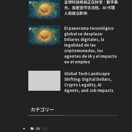
全球科技格局正在转变：数字美
元、加密货币合法性、AI 代理
人和就业影响
El panorama tecnológico
global se desplaza:
Dólares digitales, la
legalidad de las
criptomonedas, los
agentes de IA y el impacto
en el empleo
Global Tech Landscape
Shifting: Digital Dollars,
Crypto Legality, AI
Agents, and Job Impacts
カテゴリー
de
(1)