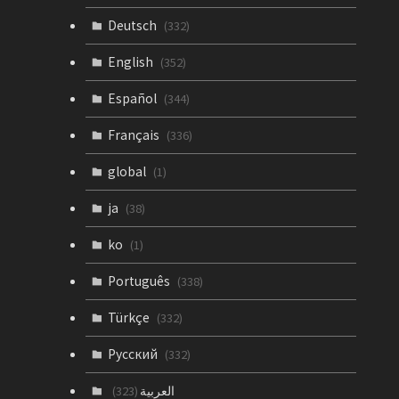
Deutsch
(332)
English
(352)
Español
(344)
Français
(336)
global
(1)
ja
(38)
ko
(1)
Português
(338)
Türkçe
(332)
Русский
(332)
العربية
(323)