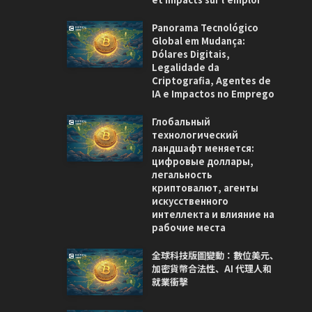
Panorama Tecnológico
Global em Mudança:
Dólares Digitais,
Legalidade da
Criptografia, Agentes de
IA e Impactos no Emprego
Глобальный
технологический
ландшафт меняется:
цифровые доллары,
легальность
криптовалют, агенты
искусственного
интеллекта и влияние на
рабочие места
全球科技版圖變動：數位美元、
加密貨幣合法性、AI 代理人和
就業衝擊