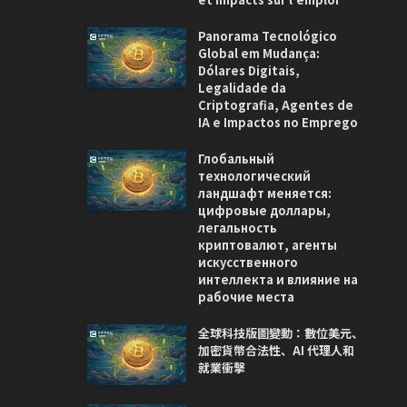
Panorama Tecnológico
Global em Mudança:
Dólares Digitais,
Legalidade da
Criptografia, Agentes de
IA e Impactos no Emprego
Глобальный
технологический
ландшафт меняется:
цифровые доллары,
легальность
криптовалют, агенты
искусственного
интеллекта и влияние на
рабочие места
全球科技版圖變動：數位美元、
加密貨幣合法性、AI 代理人和
就業衝擊