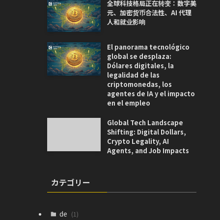
全球科技格局正在转变：数字美
元、加密货币合法性、AI 代理
人和就业影响
El panorama tecnológico
global se desplaza:
Dólares digitales, la
legalidad de las
criptomonedas, los
agentes de IA y el impacto
en el empleo
Global Tech Landscape
Shifting: Digital Dollars,
Crypto Legality, AI
Agents, and Job Impacts
カテゴリー
de
(1)