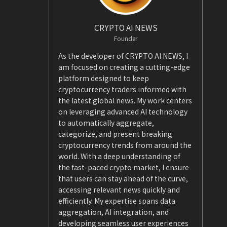
CRYPTO AI NEWS
Founder
As the developer of CRYPTO AI NEWS, I
am focused on creating a cutting-edge
platform designed to keep
cryptocurrency traders informed with
the latest global news. My work centers
on leveraging advanced AI technology
to automatically aggregate,
categorize, and present breaking
cryptocurrency trends from around the
world. With a deep understanding of
the fast-paced crypto market, I ensure
that users can stay ahead of the curve,
accessing relevant news quickly and
efficiently. My expertise spans data
aggregation, AI integration, and
developing seamless user experiences