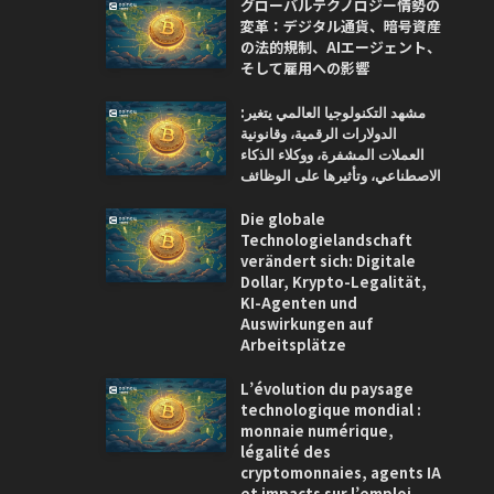
グローバルテクノロジー情勢の
変革：デジタル通貨、暗号資産
の法的規制、AIエージェント、
そして雇用への影響
مشهد التكنولوجيا العالمي يتغير:
الدولارات الرقمية، وقانونية
العملات المشفرة، ووكلاء الذكاء
الاصطناعي، وتأثيرها على الوظائف
Die globale
Technologielandschaft
verändert sich: Digitale
Dollar, Krypto-Legalität,
KI-Agenten und
Auswirkungen auf
Arbeitsplätze
L’évolution du paysage
technologique mondial :
monnaie numérique,
légalité des
cryptomonnaies, agents IA
et impacts sur l’emploi