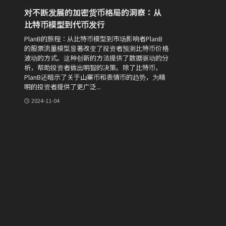
对不断发展的加密货币格局的洞察：从
比特币模型到代币发行
PlanB的旅程：从比特币模型到市场影响者PlanB
的股票流量模型显著改变了投资者预测比特币价格
波动的方式。这种创新的方法提供了数据驱动的分
析，帮助投资者做出明智的决策。除了比特币，
PlanB还暗示了关于山寨币和表情币的趋势，为精
明的投资者提供了更广泛...
2024-11-04