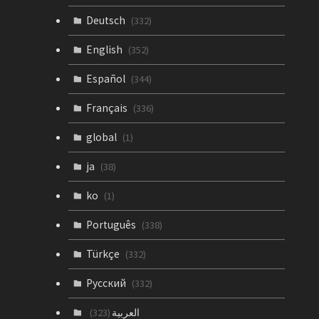
Deutsch
(332)
English
(352)
Español
(344)
Français
(336)
global
(1)
ja
(38)
ko
(1)
Português
(338)
Türkçe
(332)
Русский
(332)
العربية
(323)