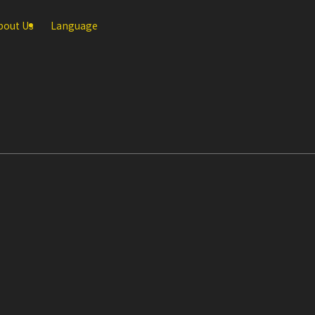
bout Us
Language