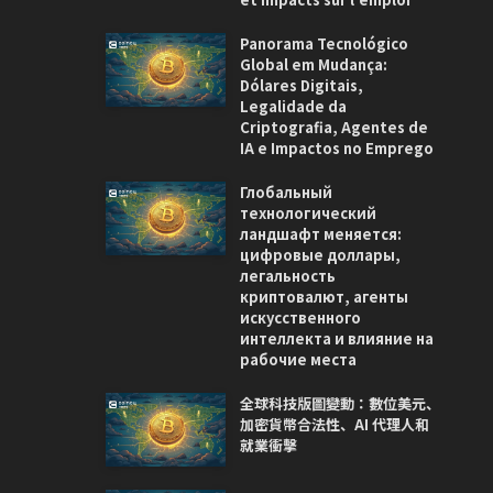
Panorama Tecnológico
Global em Mudança:
Dólares Digitais,
Legalidade da
Criptografia, Agentes de
IA e Impactos no Emprego
Глобальный
технологический
ландшафт меняется:
цифровые доллары,
легальность
криптовалют, агенты
искусственного
интеллекта и влияние на
рабочие места
全球科技版圖變動：數位美元、
加密貨幣合法性、AI 代理人和
就業衝擊