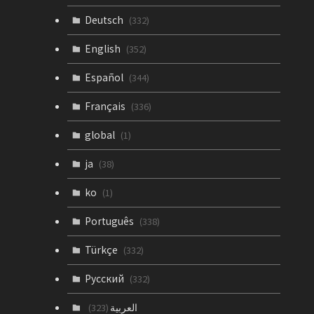
Deutsch
(332)
English
(352)
Español
(344)
Français
(336)
global
(1)
ja
(38)
ko
(1)
Português
(338)
Türkçe
(332)
Русский
(332)
العربية
(323)