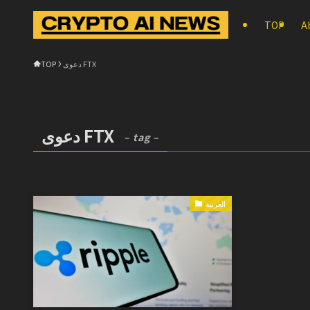
TOP
A
TOP
دعوى FTX
دعوى FTX
– tag –
العربية