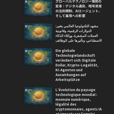
グローバルテクノロジー情勢の
変革：デジタル通貨、暗号資産
の法的規制、AIエージェント、
そして雇用への影響
مشهد التكنولوجيا العالمي يتغير:
الدولارات الرقمية، وقانونية
العملات المشفرة، ووكلاء الذكاء
الاصطناعي، وتأثيرها على الوظائف
Die globale
Technologielandschaft
verändert sich: Digitale
Dollar, Krypto-Legalität,
KI-Agenten und
Auswirkungen auf
Arbeitsplätze
L’évolution du paysage
technologique mondial :
monnaie numérique,
légalité des
cryptomonnaies, agents IA
et impacts sur l’emploi