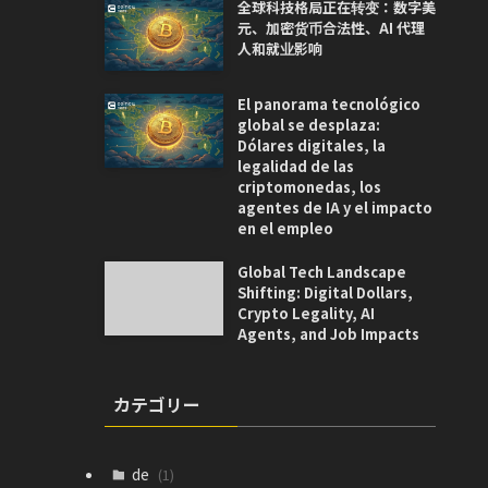
全球科技格局正在转变：数字美
元、加密货币合法性、AI 代理
人和就业影响
El panorama tecnológico
global se desplaza:
Dólares digitales, la
legalidad de las
criptomonedas, los
agentes de IA y el impacto
en el empleo
Global Tech Landscape
Shifting: Digital Dollars,
Crypto Legality, AI
Agents, and Job Impacts
カテゴリー
de
(1)