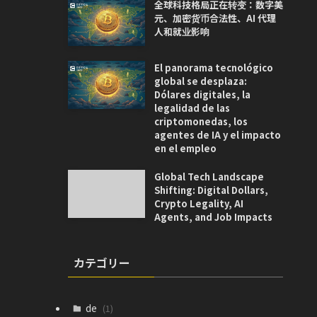
全球科技格局正在转变：数字美
元、加密货币合法性、AI 代理
人和就业影响
El panorama tecnológico
global se desplaza:
Dólares digitales, la
legalidad de las
criptomonedas, los
agentes de IA y el impacto
en el empleo
Global Tech Landscape
Shifting: Digital Dollars,
Crypto Legality, AI
Agents, and Job Impacts
カテゴリー
de
(1)