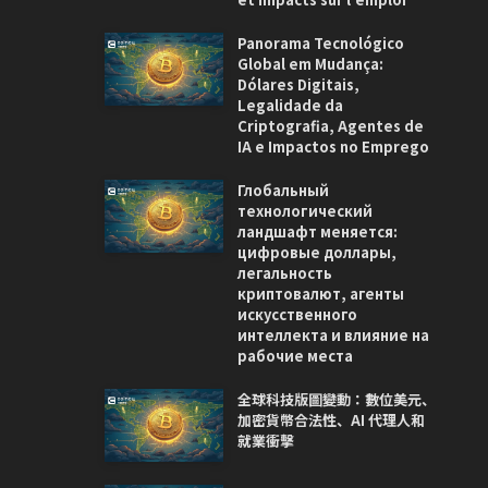
Panorama Tecnológico
Global em Mudança:
Dólares Digitais,
Legalidade da
Criptografia, Agentes de
IA e Impactos no Emprego
Глобальный
технологический
ландшафт меняется:
цифровые доллары,
легальность
криптовалют, агенты
искусственного
интеллекта и влияние на
рабочие места
全球科技版圖變動：數位美元、
加密貨幣合法性、AI 代理人和
就業衝擊