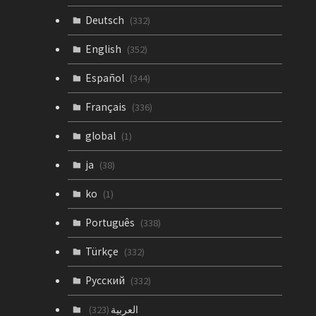
Deutsch
(332)
English
(352)
Español
(344)
Français
(336)
global
(1)
ja
(38)
ko
(1)
Português
(338)
Türkçe
(332)
Русский
(332)
العربية
(323)