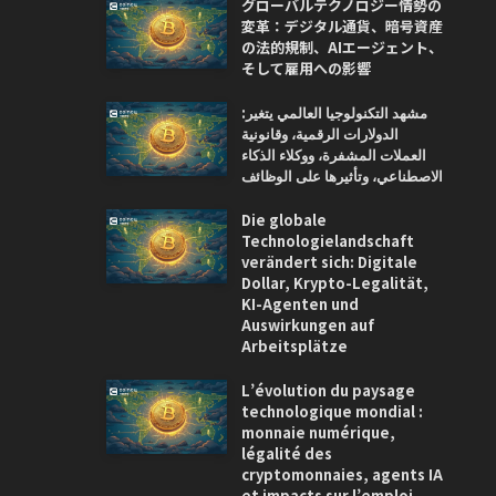
グローバルテクノロジー情勢の
変革：デジタル通貨、暗号資産
の法的規制、AIエージェント、
そして雇用への影響
مشهد التكنولوجيا العالمي يتغير:
الدولارات الرقمية، وقانونية
العملات المشفرة، ووكلاء الذكاء
الاصطناعي، وتأثيرها على الوظائف
Die globale
Technologielandschaft
verändert sich: Digitale
Dollar, Krypto-Legalität,
KI-Agenten und
Auswirkungen auf
Arbeitsplätze
L’évolution du paysage
technologique mondial :
monnaie numérique,
légalité des
cryptomonnaies, agents IA
et impacts sur l’emploi