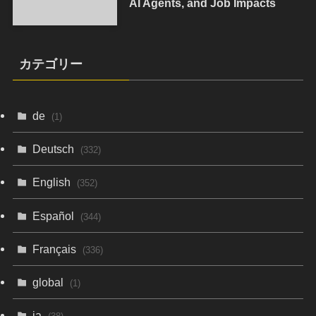
AI Agents, and Job Impacts
カテゴリー
de
(1)
Deutsch
(332)
English
(352)
Español
(344)
Français
(336)
global
(1)
ja