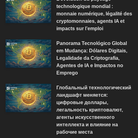
technologique mondial :
monnaie numérique, légalité des
cryptomonnaies, agents IA et
impacts sur l’emploi
Panorama Tecnológico Global
em Mudança: Dólares Digitais,
Legalidade da Criptografia,
Agentes de IA e Impactos no
Emprego
Глобальный технологический
ландшафт меняется:
цифровые доллары,
легальность криптовалют,
агенты искусственного
интеллекта и влияние на
рабочие места