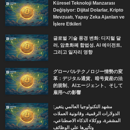
Küresel Teknoloji Manzarası
Değişiyor: Dijital Dolarlar, Kripto
Mevzuatı, Yapay Zeka Ajanları ve
İşlere Etkileri
글로벌 기술 풍경 변화: 디지털 달
러, 암호화폐 합법성, AI 에이전트,
그리고 일자리 영향
グローバルテクノロジー情勢の変
革：デジタル通貨、暗号資産の法
的規制、AIエージェント、そして
雇用への影響
مشهد التكنولوجيا العالمي يتغير:
الدولارات الرقمية، وقانونية العملات
المشفرة، ووكلاء الذكاء الاصطناعي،
وتأثيرها على الوظائف