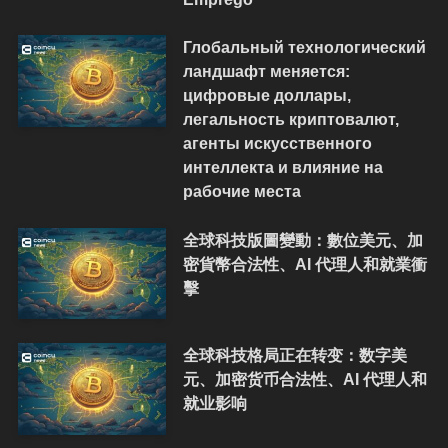
Глобальный технологический
ландшафт меняется:
цифровые доллары,
легальность криптовалют,
агенты искусственного
интеллекта и влияние на
рабочие места
全球科技版圖變動：數位美元、加
密貨幣合法性、AI 代理人和就業衝
擊
全球科技格局正在转变：数字美
元、加密货币合法性、AI 代理人和
就业影响