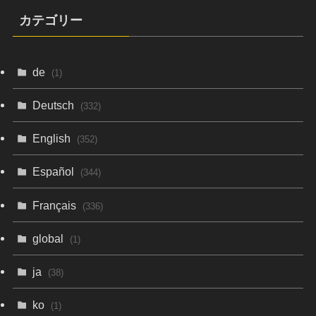
カテゴリー
de
(1)
Deutsch
(332)
English
(352)
Español
(344)
Français
(336)
global
(1)
ja
(38)
ko
(1)