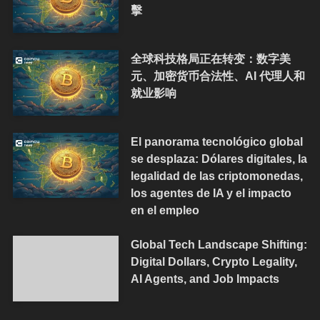
擊
全球科技格局正在转变：数字美
元、加密货币合法性、AI 代理人和
就业影响
El panorama tecnológico global
se desplaza: Dólares digitales, la
legalidad de las criptomonedas,
los agentes de IA y el impacto
en el empleo
Global Tech Landscape Shifting:
Digital Dollars, Crypto Legality,
AI Agents, and Job Impacts