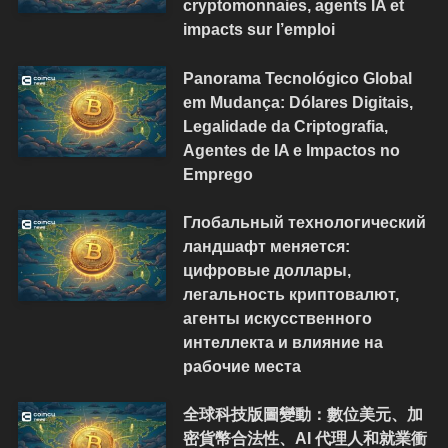
cryptomonnaies, agents IA et
impacts sur l’emploi
Panorama Tecnológico Global
em Mudança: Dólares Digitais,
Legalidade da Criptografia,
Agentes de IA e Impactos no
Emprego
Глобальный технологический
ландшафт меняется:
цифровые доллары,
легальность криптовалют,
агенты искусственного
интеллекта и влияние на
рабочие места
全球科技版圖變動：數位美元、加
密貨幣合法性、AI 代理人和就業衝