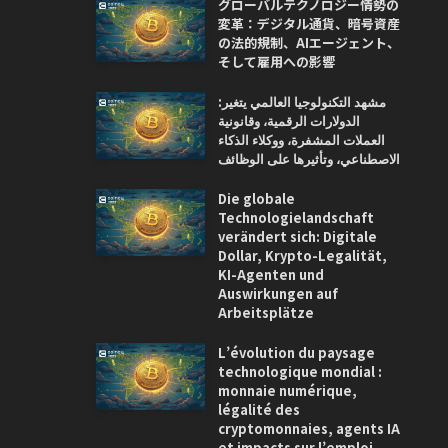
グローバルテクノロジー情勢の
変革：デジタル通貨、暗号資産
の法的規制、AIエージェント、
そして雇用への影響
مشهد التكنولوجيا العالمي يتغير:
الدولارات الرقمية، وقانونية
العملات المشفرة، ووكلاء الذكاء
الاصطناعي، وتأثيرها على الوظائف
Die globale
Technologielandschaft
verändert sich: Digitale
Dollar, Krypto-Legalität,
KI-Agenten und
Auswirkungen auf
Arbeitsplätze
L’évolution du paysage
technologique mondial :
monnaie numérique,
légalité des
cryptomonnaies, agents IA
et impacts sur l’emploi