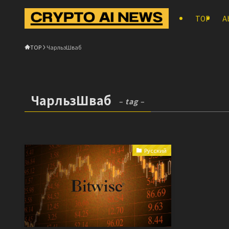
TOP
A
TOP
ЧарльзШваб
ЧарльзШваб
– tag –
Русский