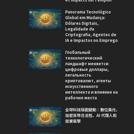
Panorama Tecnológico
Global em Mudança:
Dólares Digitais,
Legalidade da
Criptografia, Agentes de
IA e Impactos no Emprego
Глобальный
технологический
ландшафт меняется:
цифровые доллары,
легальность
криптовалют, агенты
искусственного
интеллекта и влияние на
рабочие места
全球科技版圖變動：數位美元、
加密貨幣合法性、AI 代理人和
就業衝擊