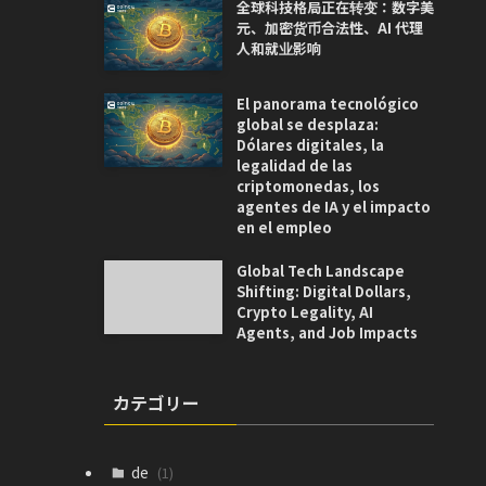
全球科技格局正在转变：数字美
元、加密货币合法性、AI 代理
人和就业影响
El panorama tecnológico
global se desplaza:
Dólares digitales, la
legalidad de las
criptomonedas, los
agentes de IA y el impacto
en el empleo
Global Tech Landscape
Shifting: Digital Dollars,
Crypto Legality, AI
Agents, and Job Impacts
カテゴリー
de
(1)