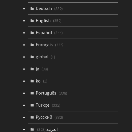
Deutsch
(332)
English
(352)
Español
(344)
Français
(336)
global
(1)
ja
(38)
ko
(1)
Português
(338)
Türkçe
(332)
Русский
(332)
العربية
(323)