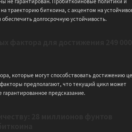
ны не гарантирован. Пробиткоиновые политики и
на траекторию биткоина, с акцентом на устойчиво
бы обеспечить долгосрочную устойчивость.
ых фактора для достижения 249 000
тора, которые могут способствовать достижению ц
ти факторы предполагают, что текущий цикл может
е гарантированное предсказание.
честву: 28 миллионов фунтов
 биткоина