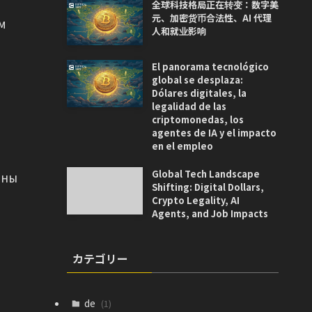
全球科技格局正在转变：数字美
元、加密货币合法性、AI 代理
м
人和就业影响
El panorama tecnológico
global se desplaza:
Dólares digitales, la
legalidad de las
criptomonedas, los
agentes de IA y el impacto
en el empleo
Global Tech Landscape
ены
Shifting: Digital Dollars,
Crypto Legality, AI
Agents, and Job Impacts
カテゴリー
de
(1)