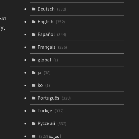
Deutsch
(332)
ыл
English
(352)
у,
Español
(344)
Français
(336)
global
(1)
ja
(38)
ko
(1)
Português
(338)
Türkçe
(332)
Русский
(332)
العربية
(323)