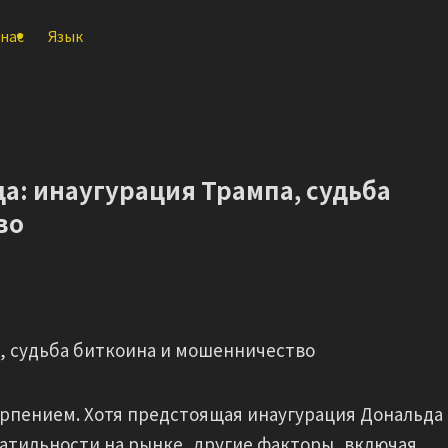
 нас
Язык
а: инаугурация Трампа, судьба
во
а, судьба биткоина и мошенничество
ерпением. Хотя предстоящая инаугурация Дональда
атильности на рынке, другие факторы, включая