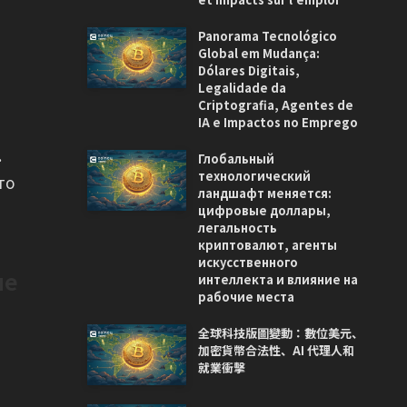
Panorama Tecnológico
Global em Mudança:
Dólares Digitais,
Legalidade da
Criptografia, Agentes de
IA e Impactos no Emprego
.
Глобальный
технологический
то
ландшафт меняется:
цифровые доллары,
легальность
криптовалют, агенты
искусственного
не
интеллекта и влияние на
рабочие места
全球科技版圖變動：數位美元、
加密貨幣合法性、AI 代理人和
就業衝擊