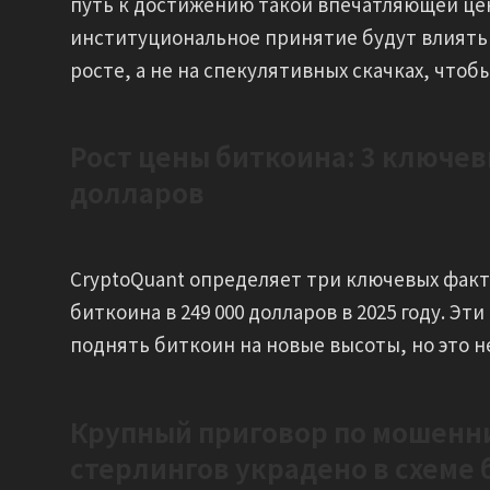
путь к достижению такой впечатляющей це
институциональное принятие будут влиять 
росте, а не на спекулятивных скачках, что
Рост цены биткоина: 3 ключев
долларов
CryptoQuant определяет три ключевых фак
биткоина в 249 000 долларов в 2025 году. Э
поднять биткоин на новые высоты, но это н
Крупный приговор по мошенни
стерлингов украдено в схеме