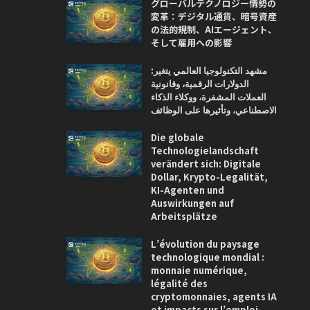
グローバルテクノロジー情勢の
変革：デジタル通貨、暗号資産
の法的規制、AIエージェント、
そして雇用への影響
مشهد التكنولوجيا العالمي يتغير:
الدولارات الرقمية، وقانونية
العملات المشفرة، ووكلاء الذكاء
الاصطناعي، وتأثيرها على الوظائف
Die globale
Technologielandschaft
verändert sich: Digitale
Dollar, Krypto-Legalität,
KI-Agenten und
Auswirkungen auf
Arbeitsplätze
L’évolution du paysage
technologique mondial :
monnaie numérique,
légalité des
cryptomonnaies, agents IA
et impacts sur l’emploi