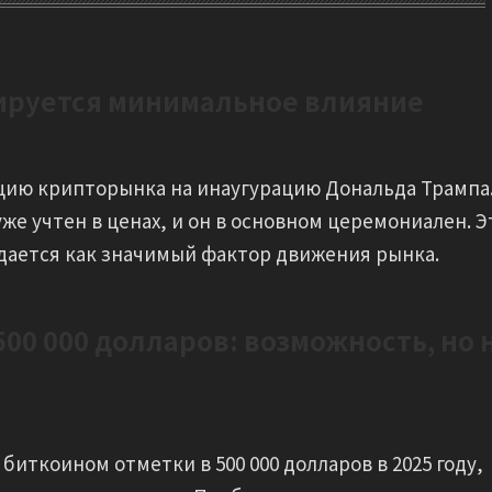
зируется минимальное влияние
ию крипторынка на инаугурацию Дональда Трампа
же учтен в ценах, и он в основном церемониален. Э
идается как значимый фактор движения рынка.
500 000 долларов: возможность, но 
иткоином отметки в 500 000 долларов в 2025 году,