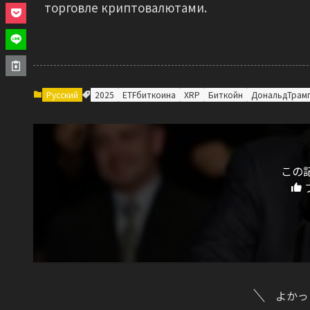
торговле криптовалютами.
Русский
2025
ETFбиткоина
XRP
Биткойн
ДональдТрам
この
よかっ