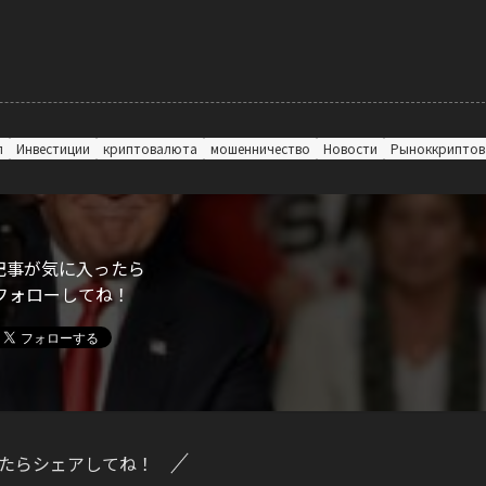
п
Инвестиции
криптовалюта
мошенничество
Новости
Рыноккрипто
記事が気に入ったら
フォローしてね！
たらシェアしてね！