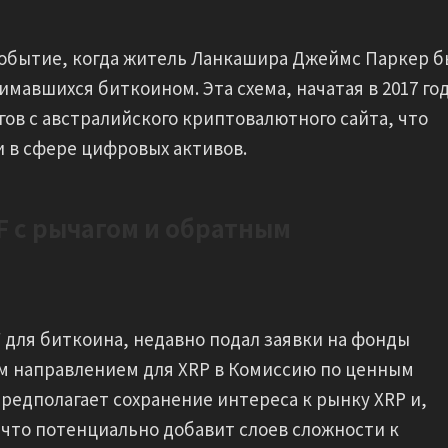
обытие, когда житель Ланкашира Джеймс Паркер б
мавшихся биткоином. Эта схема, начатая в 2017 год
ов с австралийского криптовалютного сайта, что
 в сфере цифровых активов.
F с рычагом и обратным
F для биткоина, недавно подал заявки на фонды
ым направлением для XRP в Комиссию по ценным
предполагает сохранение интереса к рынку XRP и,
 что потенциально добавит слоев сложности к