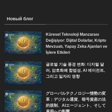
Новый блог
Küresel Teknoloji Manzarası
Değişiyor: Dijital Dolarlar, Kripto
Mevzuatı, Yapay Zeka Ajanları ve
İşlere Etkileri
글로벌 기술 풍경 변화: 디지털 달
러, 암호화폐 합법성, AI 에이전트,
그리고 일자리 영향
グローバルテクノロジー情勢の変
革：デジタル通貨、暗号資産の法
的規制、AIエージェント、そして
雇用への影響