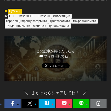
Русский
ETF
биткоин-ETF
Биткойн
Инвестиции
корреляцияфондовогорынка
криптовалюта
макроэкономика
Тенденциирынка
Финансы
ценабиткоина
この記事が気に入ったら
フォローしてね！
よかったらシェアしてね！