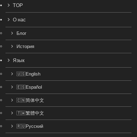
TOP
О нас
Блог
История
Язык
🇺🇸English
🇪🇸Español
🇨🇳简体中文
🇹🇼繁體中文
🇷🇺Русский