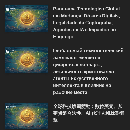
Panorama Tecnológico Global
em Mudança: Dólares Digitais,
Legalidade da Criptografia,
Agentes de IA e Impactos no
Emprego
Глобальный технологический
ландшафт меняется:
цифровые доллары,
легальность криптовалют,
агенты искусственного
интеллекта и влияние на
рабочие места
全球科技版圖變動：數位美元、加
密貨幣合法性、AI 代理人和就業衝
擊