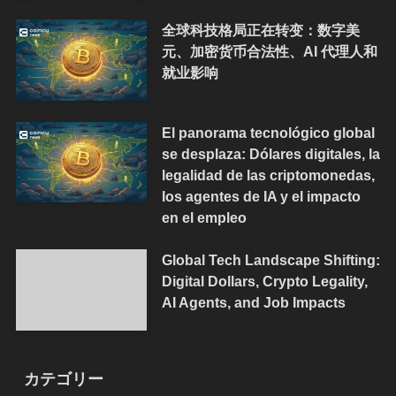
全球科技格局正在转变：数字美
元、加密货币合法性、AI 代理人和
就业影响
El panorama tecnológico global
se desplaza: Dólares digitales, la
legalidad de las criptomonedas,
los agentes de IA y el impacto
en el empleo
Global Tech Landscape Shifting:
Digital Dollars, Crypto Legality,
AI Agents, and Job Impacts
カテゴリー