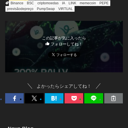
Binance
BSC
criptomoedas
IA
LINK
memecoin
PEPE
previsãodepreço
PumpSwap
VIRTUAL
この記事が気に入ったら
フォローしてね！
よかったらシェアしてね！