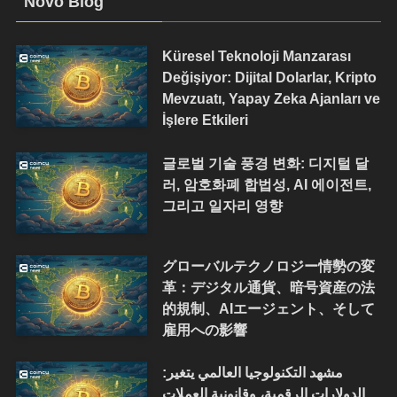
Novo Blog
Küresel Teknoloji Manzarası
Değişiyor: Dijital Dolarlar, Kripto
Mevzuatı, Yapay Zeka Ajanları ve
İşlere Etkileri
글로벌 기술 풍경 변화: 디지털 달
러, 암호화폐 합법성, AI 에이전트,
그리고 일자리 영향
グローバルテクノロジー情勢の変
革：デジタル通貨、暗号資産の法
的規制、AIエージェント、そして
雇用への影響
مشهد التكنولوجيا العالمي يتغير:
الدولارات الرقمية، وقانونية العملات