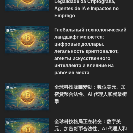
Legalidade da Criptografia,
Agentes de IA e Impactos no
Emprego
Глобальный технологический
ландшафт меняется:
цифровые доллары,
легальность криптовалют,
агенты искусственного
интеллекта и влияние на
рабочие места
全球科技版圖變動：數位美元、加
密貨幣合法性、AI 代理人和就業衝
擊
全球科技格局正在转变：数字美
元、加密货币合法性、AI 代理人和