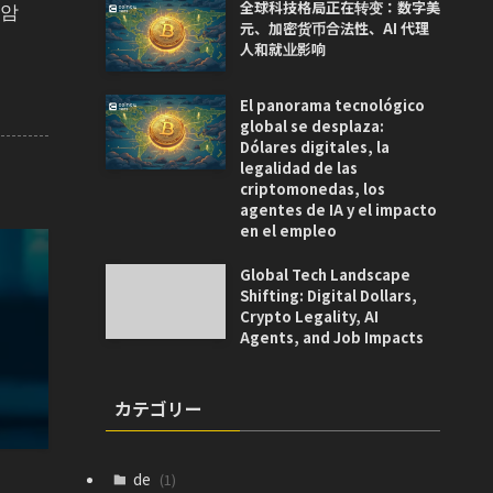
 암
全球科技格局正在转变：数字美
元、加密货币合法性、AI 代理
人和就业影响
El panorama tecnológico
global se desplaza:
Dólares digitales, la
legalidad de las
criptomonedas, los
agentes de IA y el impacto
en el empleo
Global Tech Landscape
Shifting: Digital Dollars,
Crypto Legality, AI
Agents, and Job Impacts
カテゴリー
de
(1)