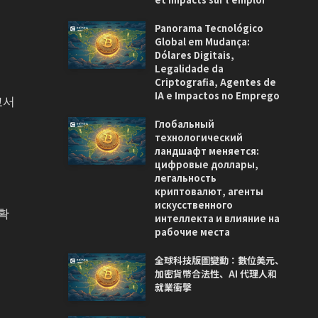
Panorama Tecnológico
Global em Mudança:
Dólares Digitais,
Legalidade da
Criptografia, Agentes de
IA e Impactos no Emprego
고서
Глобальный
технологический
ландшафт меняется:
цифровые доллары,
легальность
криптовалют, агенты
искусственного
확
интеллекта и влияние на
рабочие места
全球科技版圖變動：數位美元、
加密貨幣合法性、AI 代理人和
就業衝擊