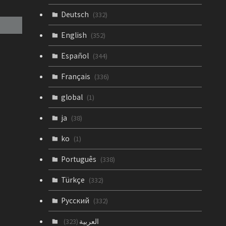
Deutsch
(332)
English
(352)
Español
(344)
Français
(336)
global
(1)
ja
(38)
ko
(1)
Português
(338)
Türkçe
(332)
Русский
(332)
العربية
(323)