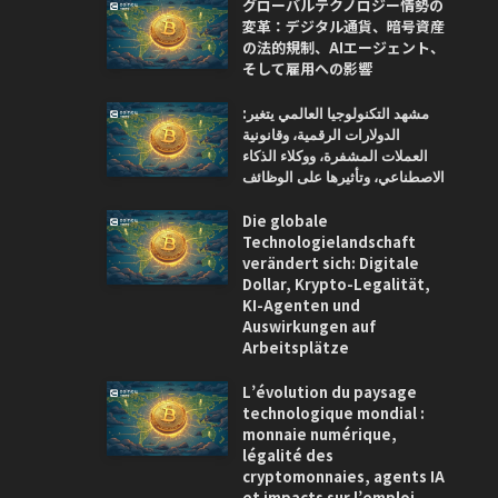
グローバルテクノロジー情勢の
変革：デジタル通貨、暗号資産
の法的規制、AIエージェント、
そして雇用への影響
مشهد التكنولوجيا العالمي يتغير:
الدولارات الرقمية، وقانونية
العملات المشفرة، ووكلاء الذكاء
الاصطناعي، وتأثيرها على الوظائف
Die globale
Technologielandschaft
verändert sich: Digitale
Dollar, Krypto-Legalität,
KI-Agenten und
Auswirkungen auf
Arbeitsplätze
L’évolution du paysage
technologique mondial :
monnaie numérique,
légalité des
cryptomonnaies, agents IA
et impacts sur l’emploi