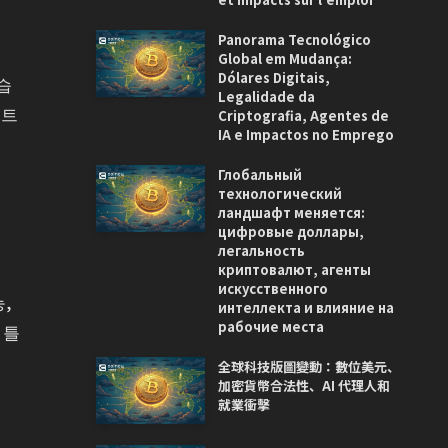
Panorama Tecnológico
Global em Mudança:
Dólares Digitais,
습
Legalidade da
젝트
Criptografia, Agentes de
IA e Impactos no Emprego
Глобальный
технологический
ландшафт меняется:
цифровые доллары,
легальность
криптовалют, агенты
искусственного
,
интеллекта и влияние на
рабочие места
 틀
全球科技版圖變動：數位美元、
加密貨幣合法性、AI 代理人和
就業衝擊