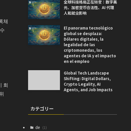
全球科技格局正在转变：数字美
元、加密货币合法性、AI 代理
人和就业影响
블록체
El panorama tecnológico
 수
global se desplaza:
Dólares digitales, la
legalidad de las
criptomonedas, los
agentes de IA y el impacto
en el empleo
Global Tech Landscape
Shifting: Digital Dollars,
이 회
Crypto Legality, AI
Agents, and Job Impacts
범위
カテゴリー
de
(1)