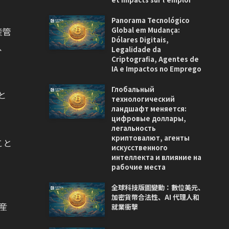
Panorama Tecnológico
Global em Mudança:
産管
Dólares Digitais,
、
Legalidade da
Criptografia, Agentes de
IA e Impactos no Emprego
Глобальный
と
технологический
ландшафт меняется:
цифровые доллары,
легальность
криптовалют, агенты
こと
искусственного
интеллекта и влияние на
рабочие места
全球科技版圖變動：數位美元、
加密貨幣合法性、AI 代理人和
産
就業衝擊