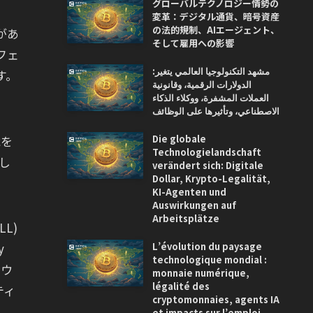
グローバルテクノロジー情勢の
変革：デジタル通貨、暗号資産
の法的規制、AIエージェント、
性があ
そして雇用への影響
フェ
مشهد التكنولوجيا العالمي يتغير:
す。
الدولارات الرقمية، وقانونية
العملات المشفرة، ووكلاء الذكاء
الاصطناعي، وتأثيرها على الوظائف
Die globale
能を
Technologielandschaft
し
verändert sich: Digitale
Dollar, Krypto-Legalität,
KI-Agenten und
Auswirkungen auf
Arbeitsplätze
LL)
L’évolution du paysage
y
technologique mondial :
なウ
monnaie numérique,
légalité des
ティ
cryptomonnaies, agents IA
et impacts sur l’emploi