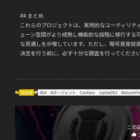
## まとめ
これらのプロジェクトは、実用的なユーティリテ
ェーン空間がより成熟し機能的な段階に移行する
な見通しを示唆しています。ただし、暗号資産投
決定を行う前に、必ず十分な調査を行ってくださ
日本語
ADA
AIエージェント
Cardano
JupiterDEX
MutuumFi
この