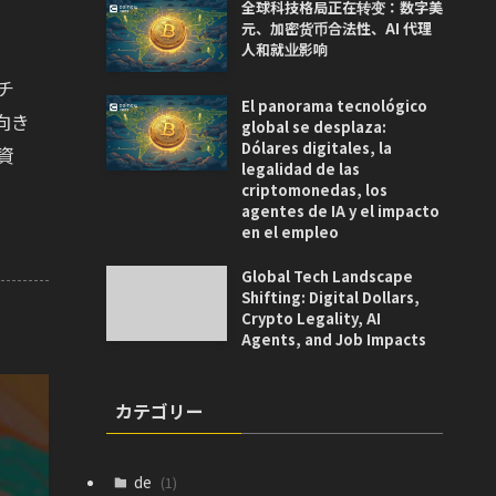
全球科技格局正在转变：数字美
元、加密货币合法性、AI 代理
人和就业影响
チ
El panorama tecnológico
向き
global se desplaza:
Dólares digitales, la
資
legalidad de las
criptomonedas, los
agentes de IA y el impacto
en el empleo
Global Tech Landscape
Shifting: Digital Dollars,
Crypto Legality, AI
Agents, and Job Impacts
カテゴリー
de
(1)