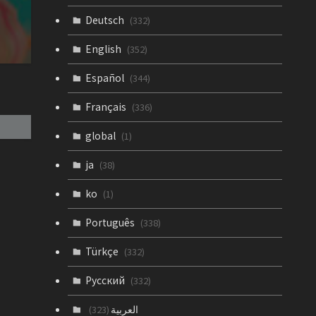
Deutsch
(332)
English
(352)
Español
(344)
Français
(336)
global
(1)
ja
(38)
ko
(1)
Português
(338)
Türkçe
(332)
Русский
(332)
العربية
(323)