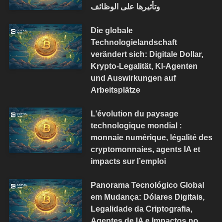
وتأثيرها على الوظائف
Die globale
Technologielandschaft
verändert sich: Digitale Dollar,
Krypto-Legalität, KI-Agenten
und Auswirkungen auf
Arbeitsplätze
L’évolution du paysage
technologique mondial :
monnaie numérique, légalité des
cryptomonnaies, agents IA et
impacts sur l’emploi
Panorama Tecnológico Global
em Mudança: Dólares Digitais,
Legalidade da Criptografia,
Agentes de IA e Impactos no