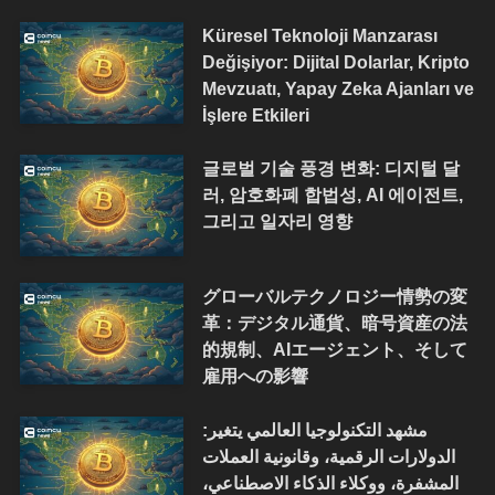
Küresel Teknoloji Manzarası
Değişiyor: Dijital Dolarlar, Kripto
Mevzuatı, Yapay Zeka Ajanları ve
İşlere Etkileri
글로벌 기술 풍경 변화: 디지털 달
러, 암호화폐 합법성, AI 에이전트,
그리고 일자리 영향
グローバルテクノロジー情勢の変
革：デジタル通貨、暗号資産の法
的規制、AIエージェント、そして
雇用への影響
مشهد التكنولوجيا العالمي يتغير:
الدولارات الرقمية، وقانونية العملات
المشفرة، ووكلاء الذكاء الاصطناعي،