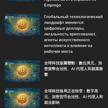
Emprego
Глобальный технологический
ландшафт меняется:
цифровые доллары,
легальность криптовалют,
агенты искусственного
интеллекта и влияние на
рабочие места
全球科技版圖變動：數位美元、加
密貨幣合法性、AI 代理人和就業衝
擊
全球科技格局正在转变：数字美
元、加密货币合法性、AI 代理人和
就业影响