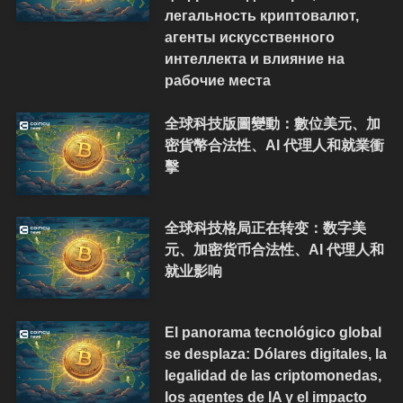
легальность криптовалют,
агенты искусственного
интеллекта и влияние на
рабочие места
全球科技版圖變動：數位美元、加
密貨幣合法性、AI 代理人和就業衝
擊
全球科技格局正在转变：数字美
元、加密货币合法性、AI 代理人和
就业影响
El panorama tecnológico global
se desplaza: Dólares digitales, la
legalidad de las criptomonedas,
los agentes de IA y el impacto