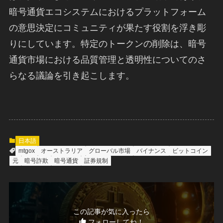
暗号通貨エコシステムにおけるプラットフォーム
の意思決定にコミュニティが果たす役割を浮き彫
りにしています。特定のトークンの削除は、暗号
通貨市場における品質管理と透明性についてのさ
らなる議論を引き起こします。
日本語
mtgox
オーストラリア
グローバル市場
バイナンス
ビットコイン
元
暗号詐欺
暗号通貨
証券規制
この記事が気に入ったら
フォローしてね！