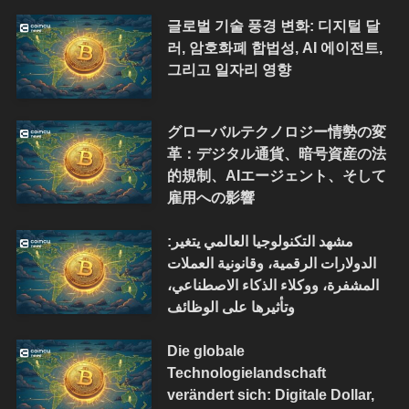
글로벌 기술 풍경 변화: 디지털 달
러, 암호화폐 합법성, AI 에이전트,
그리고 일자리 영향
グローバルテクノロジー情勢の変
革：デジタル通貨、暗号資産の法
的規制、AIエージェント、そして
雇用への影響
مشهد التكنولوجيا العالمي يتغير:
الدولارات الرقمية، وقانونية العملات
المشفرة، ووكلاء الذكاء الاصطناعي،
وتأثيرها على الوظائف
Die globale
Technologielandschaft
verändert sich: Digitale Dollar,