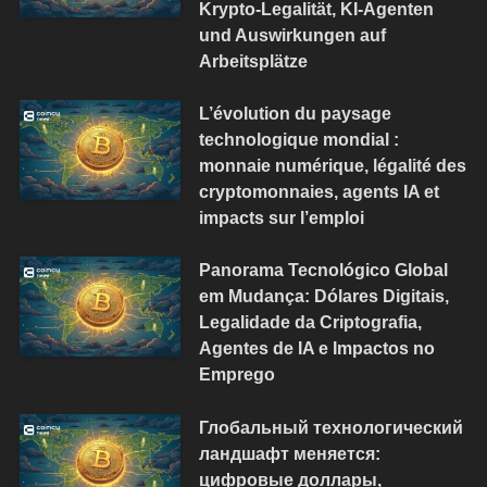
Krypto-Legalität, KI-Agenten
und Auswirkungen auf
Arbeitsplätze
L’évolution du paysage
technologique mondial :
monnaie numérique, légalité des
cryptomonnaies, agents IA et
impacts sur l’emploi
Panorama Tecnológico Global
em Mudança: Dólares Digitais,
Legalidade da Criptografia,
Agentes de IA e Impactos no
Emprego
Глобальный технологический
ландшафт меняется:
цифровые доллары,