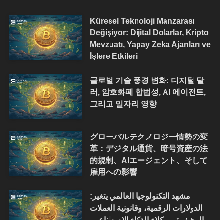
Küresel Teknoloji Manzarası
Değişiyor: Dijital Dolarlar, Kripto
Mevzuatı, Yapay Zeka Ajanları ve
İşlere Etkileri
글로벌 기술 풍경 변화: 디지털 달
러, 암호화폐 합법성, AI 에이전트,
그리고 일자리 영향
グローバルテクノロジー情勢の変
革：デジタル通貨、暗号資産の法
的規制、AIエージェント、そして
雇用への影響
مشهد التكنولوجيا العالمي يتغير:
الدولارات الرقمية، وقانونية العملات
المشفرة، ووكلاء الذكاء الاصطناعي،