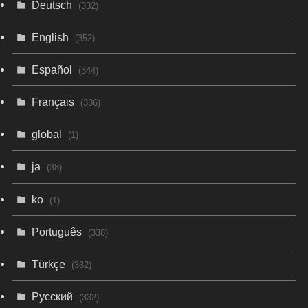
Deutsch
(332)
English
(352)
Español
(344)
Français
(336)
global
(1)
ja
(38)
ko
(1)
Português
(338)
Türkçe
(332)
Русский
(332)