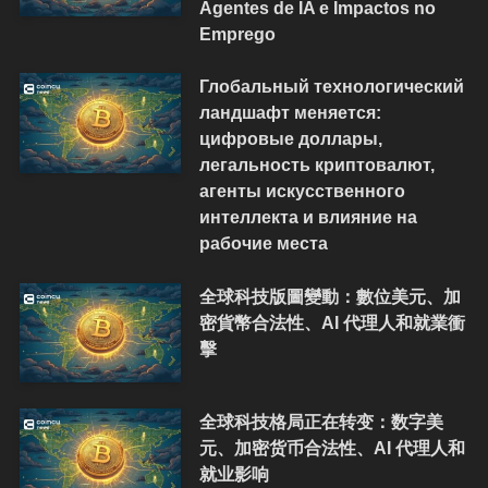
Agentes de IA e Impactos no
Emprego
Глобальный технологический
ландшафт меняется:
цифровые доллары,
легальность криптовалют,
агенты искусственного
интеллекта и влияние на
рабочие места
全球科技版圖變動：數位美元、加
密貨幣合法性、AI 代理人和就業衝
擊
全球科技格局正在转变：数字美
元、加密货币合法性、AI 代理人和
就业影响