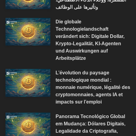
وتأثيرها على الوظائف
Die globale
Technologielandschaft
verändert sich: Digitale Dollar,
Krypto-Legalität, KI-Agenten
und Auswirkungen auf
Arbeitsplätze
L’évolution du paysage
technologique mondial :
monnaie numérique, légalité des
cryptomonnaies, agents IA et
impacts sur l’emploi
Panorama Tecnológico Global
em Mudança: Dólares Digitais,
Legalidade da Criptografia,