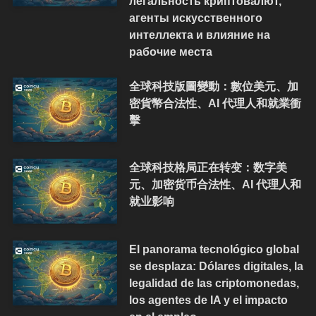
легальность криптовалют,
агенты искусственного
интеллекта и влияние на
рабочие места
全球科技版圖變動：數位美元、加
密貨幣合法性、AI 代理人和就業衝
擊
全球科技格局正在转变：数字美
元、加密货币合法性、AI 代理人和
就业影响
El panorama tecnológico global
se desplaza: Dólares digitales, la
legalidad de las criptomonedas,
los agentes de IA y el impacto