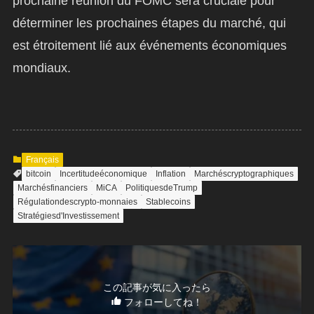
prochaine réunion du FOMC sera cruciale pour
déterminer les prochaines étapes du marché, qui
est étroitement lié aux événements économiques
mondiaux.
Français
bitcoin
Incertitudeéconomique
Inflation
Marchéscryptographiques
Marchésfinanciers
MiCA
PolitiquesdeTrump
Régulationdescrypto-monnaies
Stablecoins
Stratégiesd'Investissement
この記事が気に入ったら
フォローしてね！