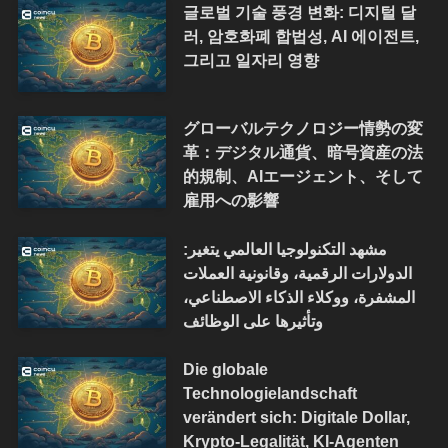
글로벌 기술 풍경 변화: 디지털 달
러, 암호화폐 합법성, AI 에이전트,
그리고 일자리 영향
グローバルテクノロジー情勢の変
革：デジタル通貨、暗号資産の法
的規制、AIエージェント、そして
雇用への影響
مشهد التكنولوجيا العالمي يتغير:
الدولارات الرقمية، وقانونية العملات
المشفرة، ووكلاء الذكاء الاصطناعي،
وتأثيرها على الوظائف
Die globale
Technologielandschaft
verändert sich: Digitale Dollar,
Krypto-Legalität, KI-Agenten