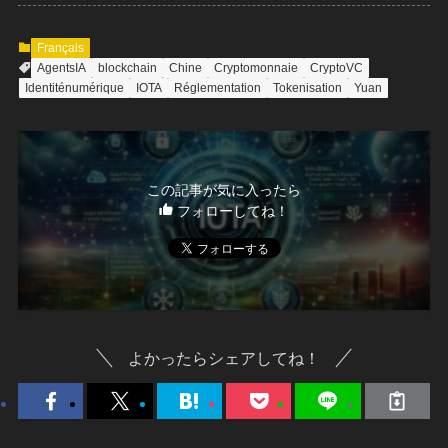
Français
AgentsIA
blockchain
Chine
Cryptomonnaie
CryptoVC
Identiténumérique
IOTA
Réglementation
Tokenisation
Yuan
この記事が気に入ったら
フォローしてね！
よかったらシェアしてね！