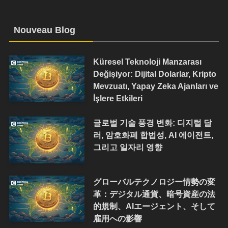
Nouveau Blog
Küresel Teknoloji Manzarası
Değişiyor: Dijital Dolarlar, Kripto
Mevzuatı, Yapay Zeka Ajanları ve
İşlere Etkileri
글로벌 기술 풍경 변화: 디지털 달
러, 암호화폐 합법성, AI 에이전트,
그리고 일자리 영향
グローバルテクノロジー情勢の変
革：デジタル通貨、暗号資産の法
的規制、AIエージェント、そして
雇用への影響