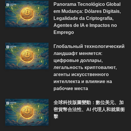
Panorama Tecnológico Global
em Mudança: Dólares Digitais,
Legalidade da Criptografia,
Agentes de IA e Impactos no
Emprego
Глобальный технологический
ландшафт меняется:
цифровые доллары,
легальность криптовалют,
агенты искусственного
интеллекта и влияние на
рабочие места
全球科技版圖變動：數位美元、加
密貨幣合法性、AI 代理人和就業衝
擊