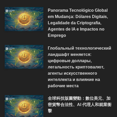
Panorama Tecnológico Global
em Mudança: Dólares Digitais,
Legalidade da Criptografia,
Agentes de IA e Impactos no
Emprego
Глобальный технологический
ландшафт меняется:
цифровые доллары,
легальность криптовалют,
агенты искусственного
интеллекта и влияние на
рабочие места
全球科技版圖變動：數位美元、加
密貨幣合法性、AI 代理人和就業衝
擊