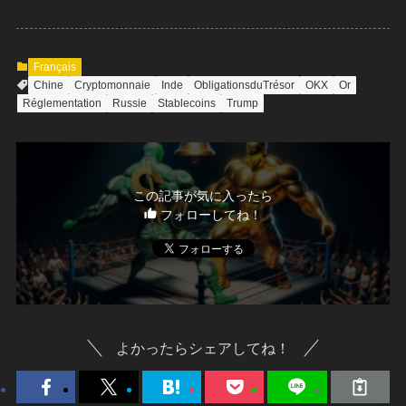
Français
Chine
Cryptomonnaie
Inde
ObligationsduTrésor
OKX
Or
Réglementation
Russie
Stablecoins
Trump
この記事が気に入ったら
フォローしてね！
よかったらシェアしてね！