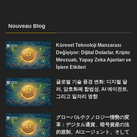
Nouveau Blog
Küresel Teknoloji Manzarası
Değişiyor: Dijital Dolarlar, Kripto
Mevzuatı, Yapay Zeka Ajanları ve
İşlere Etkileri
글로벌 기술 풍경 변화: 디지털 달
러, 암호화폐 합법성, AI 에이전트,
그리고 일자리 영향
グローバルテクノロジー情勢の変
革：デジタル通貨、暗号資産の法
的規制、AIエージェント、そして