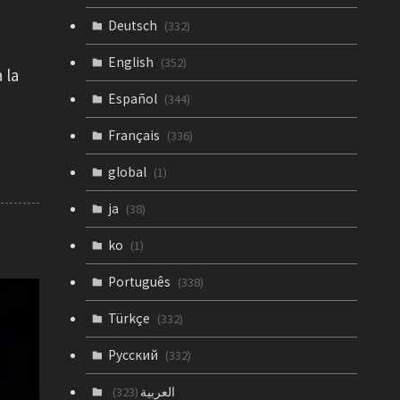
Deutsch
(332)
English
(352)
 la
Español
(344)
Français
(336)
global
(1)
ja
(38)
ko
(1)
Português
(338)
Türkçe
(332)
Русский
(332)
العربية
(323)