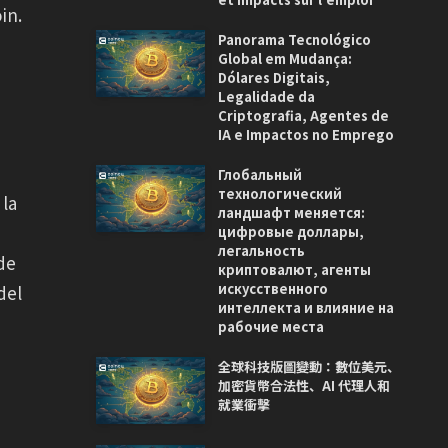
in.
Panorama Tecnológico
Global em Mudança:
Dólares Digitais,
Legalidade da
Criptografia, Agentes de
IA e Impactos no Emprego
Глобальный
технологический
 la
ландшафт меняется:
цифровые доллары,
легальность
de
криптовалют, агенты
искусственного
del
интеллекта и влияние на
рабочие места
全球科技版圖變動：數位美元、
加密貨幣合法性、AI 代理人和
就業衝擊