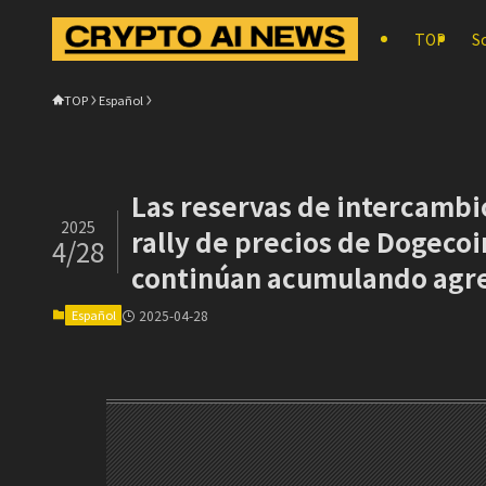
TOP
S
TOP
Español
Las reservas de intercambio
2025
rally de precios de Dogecoin
4/28
continúan acumulando agr
Español
2025-04-28