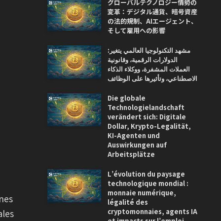
グローバルテクノロジー情勢の
変革：デジタル通貨、暗号資産
の法的規制、AIエージェント、
そして雇用への影響
مشهد التكنولوجيا العالمي يتغير:
الدولارات الرقمية، وقانونية
العملات المشفرة، ووكلاء الذكاء
الاصطناعي، وتأثيرها على الوظائف
Die globale
Technologielandschaft
verändert sich: Digitale
Dollar, Krypto-Legalität,
KI-Agenten und
Auswirkungen auf
Arbeitsplätze
L’évolution du paysage
technologique mondial :
monnaie numérique,
ones
légalité des
cryptomonnaies, agents IA
ales
et impacts sur l’emploi