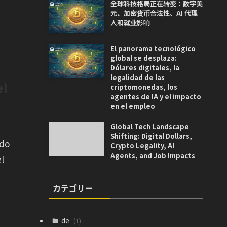
全球科技格局正在转变：数字美
元、加密货币合法性、AI 代理
人和就业影响
.
El panorama tecnológico
global se desplaza:
Dólares digitales, la
legalidad de las
el
criptomonedas, los
agentes de IA y el impacto
en el empleo
Global Tech Landscape
Shifting: Digital Dollars,
ndo
Crypto Legality, AI
Agents, and Job Impacts
el
カテゴリー
de
(1)