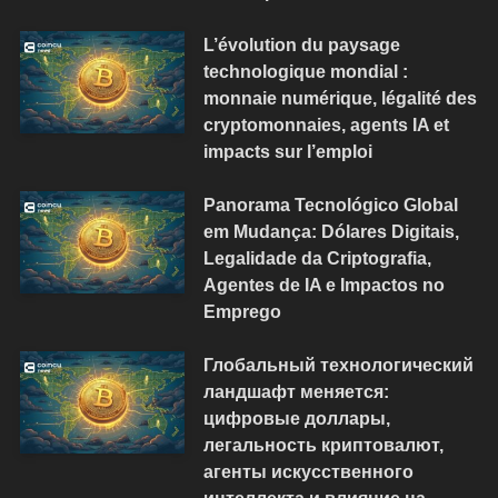
L’évolution du paysage
technologique mondial :
monnaie numérique, légalité des
cryptomonnaies, agents IA et
impacts sur l’emploi
Panorama Tecnológico Global
em Mudança: Dólares Digitais,
Legalidade da Criptografia,
Agentes de IA e Impactos no
Emprego
Глобальный технологический
ландшафт меняется:
цифровые доллары,
легальность криптовалют,
агенты искусственного