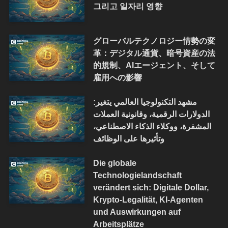
그리고 일자리 영향
グローバルテクノロジー情勢の変
革：デジタル通貨、暗号資産の法
的規制、AIエージェント、そして
雇用への影響
مشهد التكنولوجيا العالمي يتغير:
الدولارات الرقمية، وقانونية العملات
المشفرة، ووكلاء الذكاء الاصطناعي،
وتأثيرها على الوظائف
Die globale
Technologielandschaft
verändert sich: Digitale Dollar,
Krypto-Legalität, KI-Agenten
und Auswirkungen auf
Arbeitsplätze