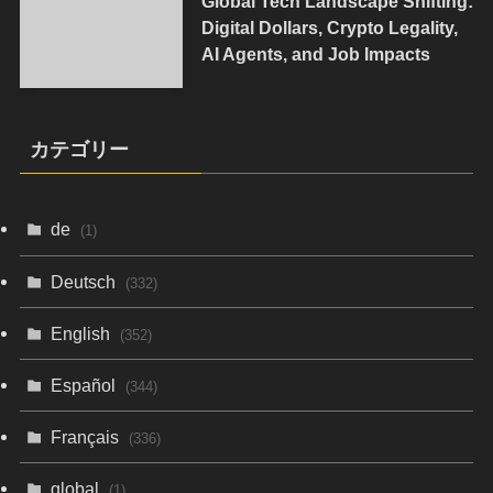
Global Tech Landscape Shifting:
Digital Dollars, Crypto Legality,
AI Agents, and Job Impacts
カテゴリー
de
(1)
Deutsch
(332)
English
(352)
Español
(344)
Français
(336)
global
(1)