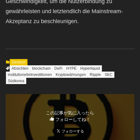
Geschwindigkeit, um die Nutzerbindung zu
gewährleisten und letztendlich die Mainstream-
Akzeptanz zu beschleunigen.
Deutsch
Absichten
blockchain
DeFi
HYPE
Hyperliquid
institutionelleInvestitionen
Kryptowährungen
Ripple
SEC
Südkorea
この記事が気に入ったら
フォローしてね！