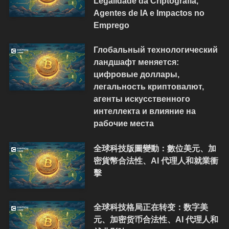
Legalidade da Criptografia,
Agentes de IA e Impactos no
Emprego
Глобальный технологический
ландшафт меняется:
цифровые доллары,
легальность криптовалют,
агенты искусственного
интеллекта и влияние на
рабочие места
全球科技版圖變動：數位美元、加
密貨幣合法性、AI 代理人和就業衝
擊
全球科技格局正在转变：数字美
元、加密货币合法性、AI 代理人和