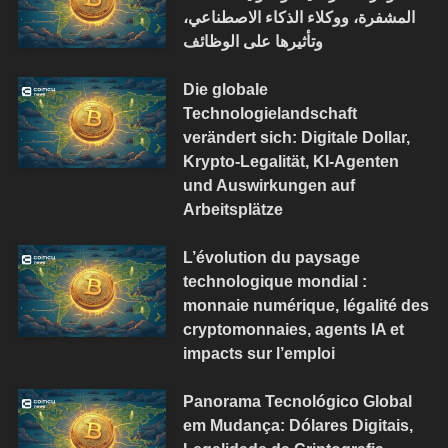
المشفرة، ووكلاء الذكاء الاصطناعي،
وتأثيرها على الوظائف
Die globale
Technologielandschaft
verändert sich: Digitale Dollar,
Krypto-Legalität, KI-Agenten
und Auswirkungen auf
Arbeitsplätze
L’évolution du paysage
technologique mondial :
monnaie numérique, légalité des
cryptomonnaies, agents IA et
impacts sur l’emploi
Panorama Tecnológico Global
em Mudança: Dólares Digitais,