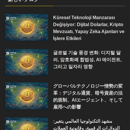
Küresel Teknoloji Manzarası
Değişiyor: Dijital Dolarlar, Kripto
Mevzuatı, Yapay Zeka Ajanları ve
İşlere Etkileri
글로벌 기술 풍경 변화: 디지털 달
러, 암호화폐 합법성, AI 에이전트,
그리고 일자리 영향
グローバルテクノロジー情勢の変
革：デジタル通貨、暗号資産の法
的規制、AIエージェント、そして
雇用への影響
مشهد التكنولوجيا العالمي يتغير:
الدولارات الرقمية، وقانونية العملات