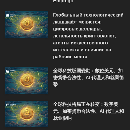
Emprego
Глобальный технологический
ландшафт меняется:
цифровые доллары,
легальность криптовалют,
агенты искусственного
интеллекта и влияние на
рабочие места
全球科技版圖變動：數位美元、加
密貨幣合法性、AI 代理人和就業衝
擊
全球科技格局正在转变：数字美
元、加密货币合法性、AI 代理人和
就业影响