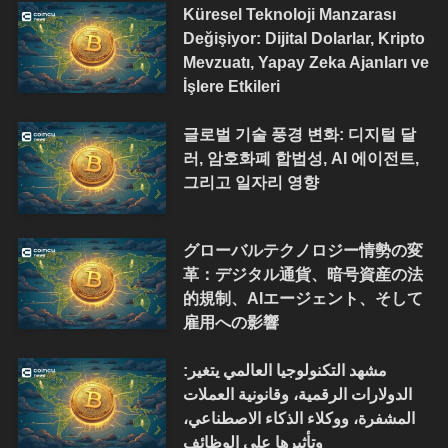
Küresel Teknoloji Manzarası
Değişiyor: Dijital Dolarlar, Kripto
Mevzuatı, Yapay Zeka Ajanları ve
İşlere Etkileri
글로벌 기술 풍경 변화: 디지털 달
러, 암호화폐 합법성, AI 에이전트,
그리고 일자리 영향
グローバルテクノロジー情勢の変
革：デジタル通貨、暗号資産の法
的規制、AIエージェント、そして
雇用への影響
مشهد التكنولوجيا العالمي يتغير:
الدولارات الرقمية، وقانونية العملات
المشفرة، ووكلاء الذكاء الاصطناعي،
وتأثيرها على الوظائف