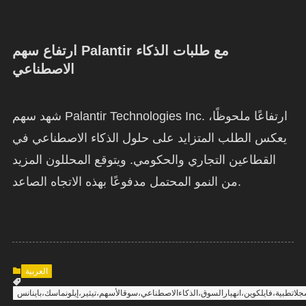
ارتفاع سهم Palantir مع طلبات الذكاء
الاصطناعي
شهد سهم Palantir Technologies Inc. ارتفاعًا ملحوظًا،
يعكس الطلب المتزايد على حلول الذكاء الاصطناعي في
القطاعين التجاري والحكومي. ويتوقع المحللون المزيد
من النمو المحتمل مدفوعًا بهذه الاتجاه الصاعد.
العربية
اتطبية،فايلكوين،انهيارالسوق،الذكاءالاصطناعي،سوقالأسهم،تيثير،إيلونماسك،باينانس