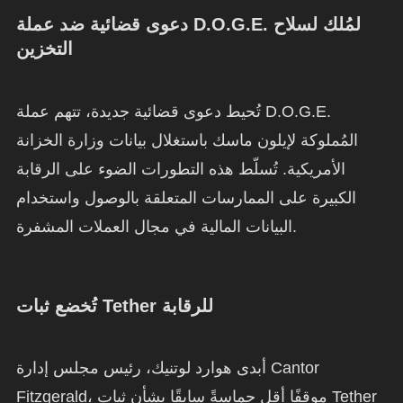
دعوى قضائية ضد عملة D.O.G.E. لمُلك لسلاح
التخزين
تُحيط دعوى قضائية جديدة، تتهم عملة D.O.G.E.
المُملوكة لإيلون ماسك باستغلال بيانات وزارة الخزانة
الأمريكية. تُسلّط هذه التطورات الضوء على الرقابة
الكبيرة على الممارسات المتعلقة بالوصول واستخدام
البيانات المالية في مجال العملات المشفرة.
تُخضع ثبات Tether للرقابة
أبدى هوارد لوتنيك، رئيس مجلس إدارة Cantor
Fitzgerald، موقفًا أقل حماسةً سابقًا بشأن ثبات Tether